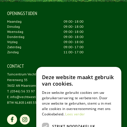
OPENINGSTIJDEN
Maandag
09:00 - 18:00
Dinsdag
09:00 - 18:00
Woensdag
09:00 - 18:00
Donderdag
09:00 - 18:00
Vrijdag
09:00 - 18:00
Zaterdag
09:00 - 17:00
Zondag
11:00 - 17:00
CONTACT
Tuincentrum Vechtweelde
Deze website maakt gebruik
Herenweg 35
van cookies.
3602 AN Maarssen
T.
(0346) 56 33 97
Deze website gebruikt cookies om uw
E.
info@vechtweelde.nl
gebruikerservaring te verbeteren. Door
BTW NL805148533B01
onze website te gebruiken, stemt u in met
alle cookies in overeenstemming met ons
Cookiebeleid.
Lees verder
STRIKT NOODZAKELIJK