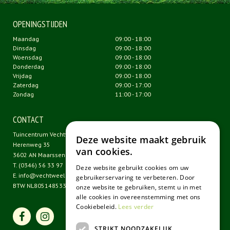
OPENINGSTIJDEN
Maandag
09:00 - 18:00
Dinsdag
09:00 - 18:00
Woensdag
09:00 - 18:00
Donderdag
09:00 - 18:00
Vrijdag
09:00 - 18:00
Zaterdag
09:00 - 17:00
Zondag
11:00 - 17:00
CONTACT
Tuincentrum Vechtweelde
Deze website maakt gebruik
Herenweg 35
van cookies.
3602 AN Maarssen
T.
(0346) 56 33 97
Deze website gebruikt cookies om uw
E.
info@vechtweelde.nl
gebruikerservaring te verbeteren. Door
BTW NL805148533B01
onze website te gebruiken, stemt u in met
alle cookies in overeenstemming met ons
Cookiebeleid.
Lees verder
STRIKT NOODZAKELIJK