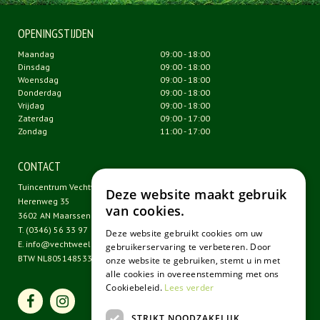
OPENINGSTIJDEN
Maandag
09:00 - 18:00
Dinsdag
09:00 - 18:00
Woensdag
09:00 - 18:00
Donderdag
09:00 - 18:00
Vrijdag
09:00 - 18:00
Zaterdag
09:00 - 17:00
Zondag
11:00 - 17:00
CONTACT
Tuincentrum Vechtweelde
Deze website maakt gebruik
Herenweg 35
van cookies.
3602 AN Maarssen
T.
(0346) 56 33 97
Deze website gebruikt cookies om uw
E.
info@vechtweelde.nl
gebruikerservaring te verbeteren. Door
BTW NL805148533B01
onze website te gebruiken, stemt u in met
alle cookies in overeenstemming met ons
Cookiebeleid.
Lees verder
STRIKT NOODZAKELIJK