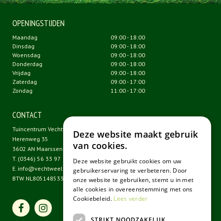
OPENINGSTIJDEN
Maandag
09:00 - 18:00
Dinsdag
09:00 - 18:00
Woensdag
09:00 - 18:00
Donderdag
09:00 - 18:00
Vrijdag
09:00 - 18:00
Zaterdag
09:00 - 17:00
Zondag
11:00 - 17:00
CONTACT
Tuincentrum Vechtweelde
Deze website maakt gebruik
Herenweg 35
van cookies.
3602 AN Maarssen
T.
(0346) 56 33 97
Deze website gebruikt cookies om uw
E.
info@vechtweelde.nl
gebruikerservaring te verbeteren. Door
BTW NL805148533B01
onze website te gebruiken, stemt u in met
alle cookies in overeenstemming met ons
Cookiebeleid.
Lees verder
STRIKT NOODZAKELIJK