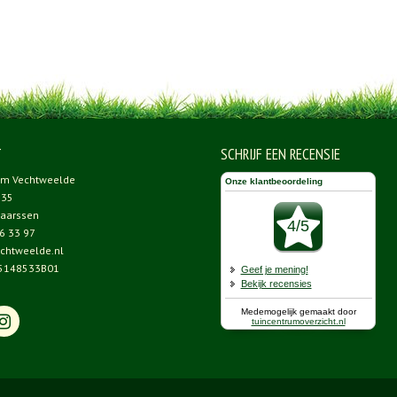
T
SCHRIJF EEN RECENSIE
um Vechtweelde
 35
aarssen
6 33 97
chtweelde.nl
5148533B01