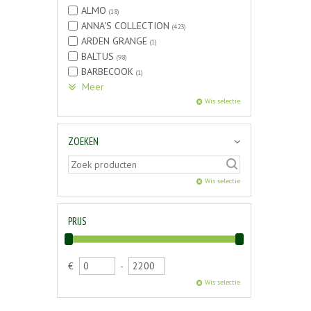
ALMO
(18)
ANNA'S COLLECTION
(423)
ARDEN GRANGE
(1)
BALTUS
(98)
BARBECOOK
(1)
Meer
Wis selectie
ZOEKEN
Wis selectie
PRIJS
€
-
Wis selectie