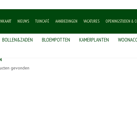
ENKAART
NIEUWS
TUINCAFÉ
AANBIEDINGEN
VACATURES
OPENINGSTIJDEN & C
BOLLEN&ZADEN
BLOEMPOTTEN
KAMERPLANTEN
WOONACC
N
ucten gevonden