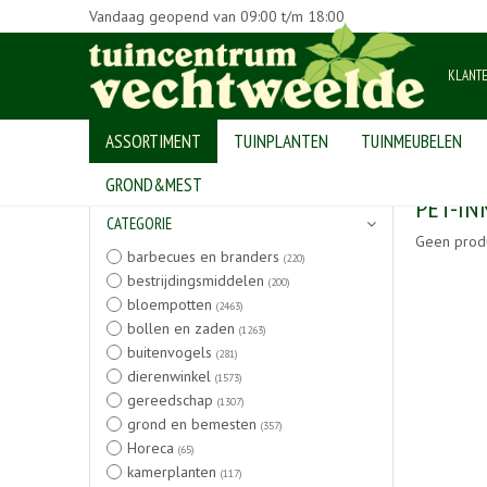
Vandaag geopend van
09:00
t/m
18:00
KLANT
ASSORTIMENT
TUINPLANTEN
TUINMEUBELEN
Home
>
Producten
GROND&MEST
PET-IN
CATEGORIE
Geen prod
barbecues en branders
(220)
bestrijdingsmiddelen
(200)
bloempotten
(2463)
bollen en zaden
(1263)
buitenvogels
(281)
dierenwinkel
(1573)
gereedschap
(1307)
grond en bemesten
(357)
Horeca
(65)
kamerplanten
(117)