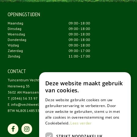
OPENINGSTIJDEN
Maandag
09:00 - 18:00
Dinsdag
09:00 - 18:00
Woensdag
09:00 - 18:00
Donderdag
09:00 - 18:00
Vrijdag
09:00 - 18:00
Zaterdag
09:00 - 17:00
Zondag
11:00 - 17:00
CONTACT
Tuincentrum Vechtweelde
Deze website maakt gebruik
Herenweg 35
van cookies.
3602 AN Maarssen
T.
(0346) 56 33 97
Deze website gebruikt cookies om uw
E.
info@vechtweelde.nl
gebruikerservaring te verbeteren. Door
BTW NL805148533B01
onze website te gebruiken, stemt u in met
alle cookies in overeenstemming met ons
Cookiebeleid.
Lees verder
STRIKT NOODZAKELIJK