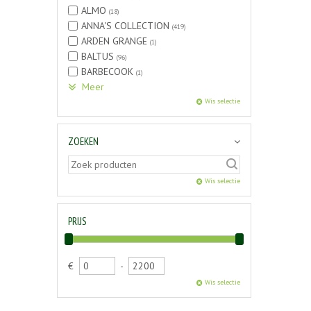
ALMO
(18)
ANNA'S COLLECTION
(419)
ARDEN GRANGE
(1)
BALTUS
(96)
BARBECOOK
(1)
Meer
Wis selectie
ZOEKEN
Wis selectie
PRIJS
€
-
Wis selectie