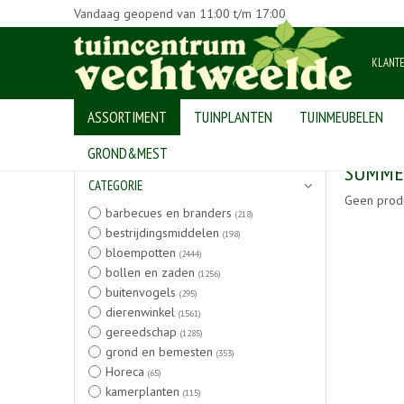
Vandaag geopend van
11:00
t/m
17:00
KLANT
ASSORTIMENT
TUINPLANTEN
TUINMEUBELEN
Home
>
Producten
GROND&MEST
SUMME
CATEGORIE
Geen prod
barbecues en branders
(218)
bestrijdingsmiddelen
(198)
bloempotten
(2444)
bollen en zaden
(1256)
buitenvogels
(295)
dierenwinkel
(1561)
gereedschap
(1285)
grond en bemesten
(353)
Horeca
(65)
kamerplanten
(115)