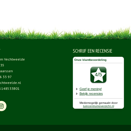
T
SCHRIJF EEN RECENSIE
um Vechtweelde
 35
aarssen
6 33 97
chtweelde.nl
5148533B01