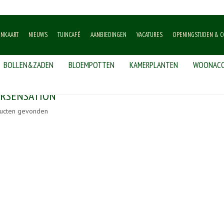
ENKAART
NIEUWS
TUINCAFÉ
AANBIEDINGEN
VACATURES
OPENINGSTIJDEN & C
BOLLEN&ZADEN
BLOEMPOTTEN
KAMERPLANTEN
WOONACC
RSENSATION
ucten gevonden