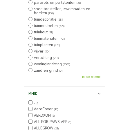
parasols en partytenten
(21)
speeltoestellen, zwembaden en
boeken
(157)
tuindecoratie
(218)
tuinmeubelen
(399)
tuinhout
(51)
tuinmaterialen
(728)
tuinplanten
(875)
vijver
(304)
verlichting
(248)
woninginrichting
(5009)
zand en grind
(24)
Wis selectie
MERK
.
(2)
AeroCover
(47)
AEROXON
(2)
ALL FOR PAWS AFP
(1)
ALLEGROW
(28)