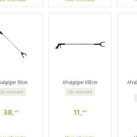
valgrijper 90cm
Afvalgrijper h98cm
Afval
Op voorraad
Op voorraad
38
,
11
,
95
99