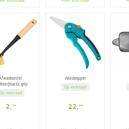
eer informatie
Meer informatie
M
Afwasborstel
Allesknipper
boe/plastic grijs
Op voorraad
Op voorraad
2
,
22
,
29
99