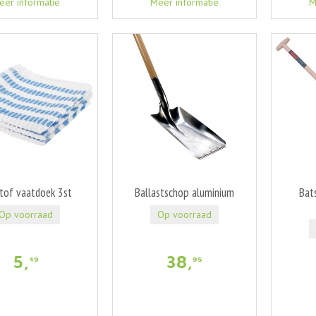
eer informatie
Meer informatie
M
tof vaatdoek 3st
Ballastschop aluminium
Bat
Op voorraad
Op voorraad
5
,
38
,
49
95