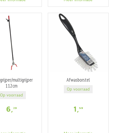
grijper/multigrijper
Afwasborstel
112cm
Op voorraad
Op voorraad
6
,
1
,
29
59