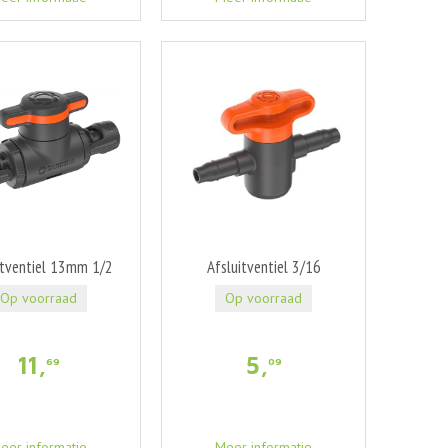
itventiel 13mm 1/2
Afsluitventiel 3/16
Op voorraad
Op voorraad
11
,
5
,
69
09
eer informatie
Meer informatie