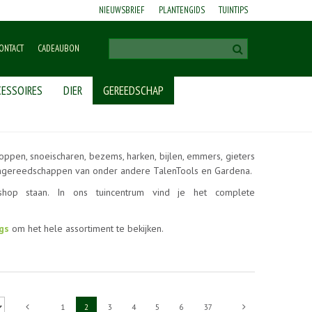
NIEUWSBRIEF
PLANTENGIDS
TUINTIPS
ONTACT
CADEAUBON
ESSOIRES
DIER
GEREEDSCHAP
hoppen, snoeischaren, bezems, harken, bijlen, emmers, gieters
uingereedschappen van onder andere TalenTools en Gardena.
op staan. In ons tuincentrum vind je het complete
gs
om het hele assortiment te bekijken.
1
2
3
4
5
6
37