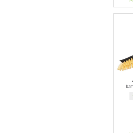
M
bam