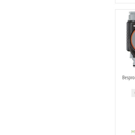
Bespro
M