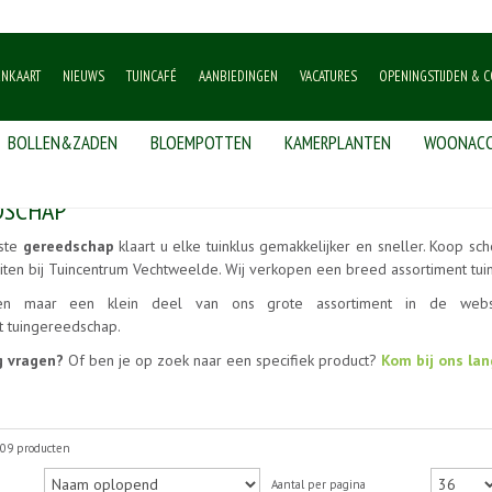
ENKAART
NIEUWS
TUINCAFÉ
AANBIEDINGEN
VACATURES
OPENINGSTIJDEN & C
BOLLEN&ZADEN
BLOEMPOTTEN
KAMERPLANTEN
WOONACC
DSCHAP
iste
gereedschap
klaart u elke tuinklus gemakkelijker en sneller. Koop sc
iten bij Tuincentrum Vechtweelde. Wij verkopen een breed assortiment t
en maar een klein deel van ons grote assortiment in de websh
t tuingereedschap.
g vragen?
Of ben je op zoek naar een specifiek product?
Kom bij ons lan
309 producten
Aantal per pagina