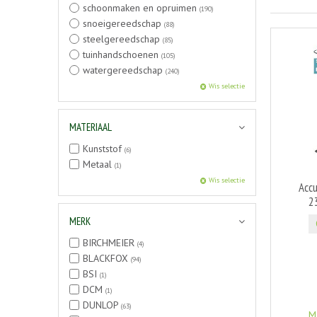
schoonmaken en opruimen
(190)
snoeigereedschap
(88)
steelgereedschap
(85)
tuinhandschoenen
(105)
watergereedschap
(240)
Wis selectie
MATERIAAL
Kunststof
(6)
Metaal
(1)
Wis selectie
Accu
2
MERK
BIRCHMEIER
(4)
BLACKFOX
(94)
BSI
(1)
DCM
(1)
DUNLOP
(63)
M