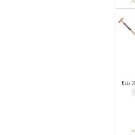
M
Bats 0
M