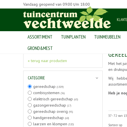
Vandaag geopend van
09:00
t/m
18:00
KLANT
ASSORTIMENT
TUINPLANTEN
TUINMEUBELEN
Home
>
Producten
>
gereedschap
GROND&MEST
GEREE
« terug naar producten
Met het ju
en drukspu
CATEGORIE
Wij hebb
assortimen
gereedschap
(1309)
combisystemen
Heb je no
(36)
elektrisch gereedschap
(65)
gazongereedschap
(17)
gereedschap overig
(95)
37 - 72 van 1
handgereedschap
(68)
laarzen en klompen
(320)
Sorteer op