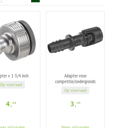
pter v 1-3/4 inch
Adapter voor
competitie/ondergronds
Op voorraad
Op voorraad
4
,
3
,
59
09
eer informatie
Meer informatie