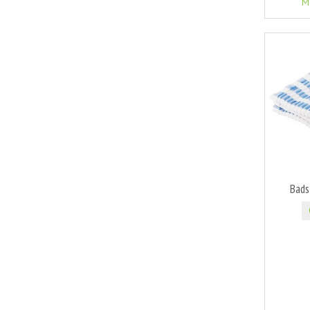
M
Bads