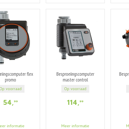
eiingscomputer flex
Besproeiingscomputer
Besp
promo
master control
Op voorraad
Op voorraad
54
,
114
,
99
99
eer informatie
Meer informatie
M