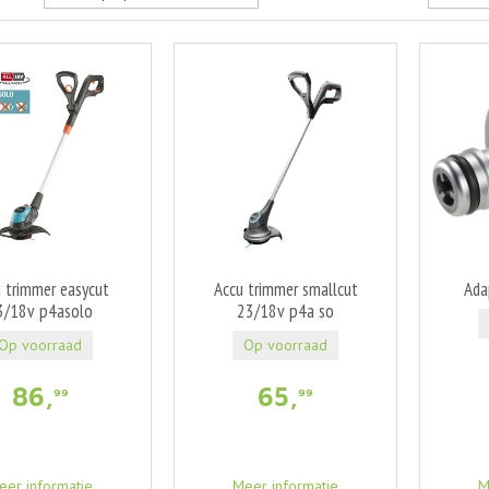
 trimmer easycut
Accu trimmer smallcut
Ada
3/18v p4asolo
23/18v p4a so
Op voorraad
Op voorraad
86
,
65
,
99
99
eer informatie
Meer informatie
M