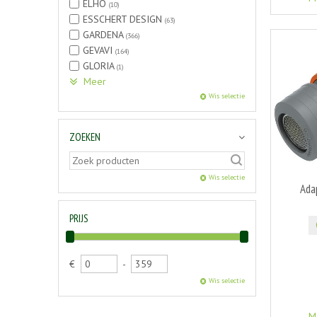
ELHO
(10)
ESSCHERT DESIGN
(63)
GARDENA
(366)
GEVAVI
(164)
GLORIA
(1)
Meer
Wis selectie
ZOEKEN
Wis selectie
Ada
PRIJS
€
-
Wis selectie
M