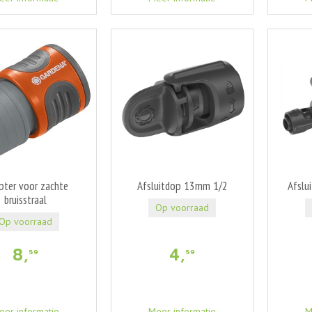
pter voor zachte
Afsluitdop 13mm 1/2
Afslu
bruisstraal
Op voorraad
Op voorraad
8
,
4
,
59
59
eer informatie
Meer informatie
M