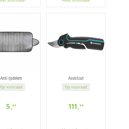
eer informatie
Meer informatie
Anti-ijsdeken
Assistcut
Op voorraad
Op voorraad
5
,
111
,
95
99