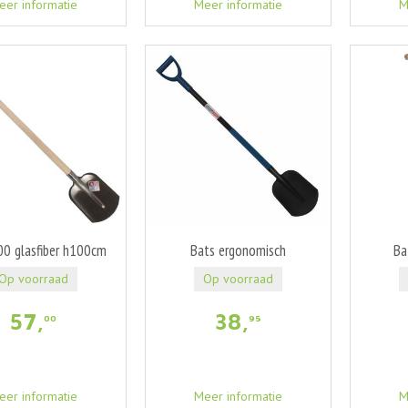
eer informatie
Meer informatie
M
00 glasfiber h100cm
Bats ergonomisch
Ba
Op voorraad
Op voorraad
57
,
38
,
00
95
eer informatie
Meer informatie
M