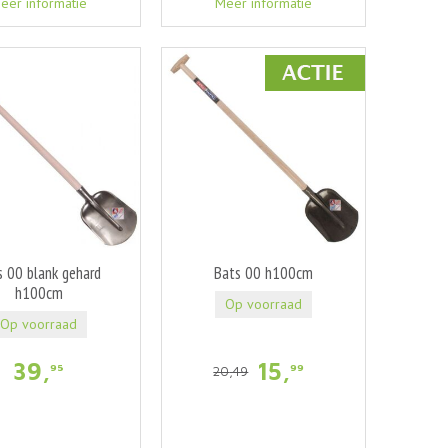
eer informatie
Meer informatie
s 00 blank gehard
Bats 00 h100cm
h100cm
Op voorraad
Op voorraad
39
,
15
,
95
99
20
,
49