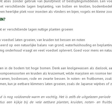
it alles zonder gebruik van (kunst)mest of bestrijdingsmiddelen. Een vo
t verschillende lagen beplanting, van bollen en knollen, bodembede
en heerlijke plek voor insecten als vlinders en bijen, vogels en kleine zo
IN?
t er verschillende lagen nuttige planten groeien
n voedsel laten groeien, van kruiden tot bessen en noten
erd op een natuurlijke balans van grond, waterhuishouding en beplanting
inig onderhoud vraagt en veel voedsel oplevert. Goed voor mens en natuu
llen in de bodem tot hoge bomen. Denk aan knolgewassen als daslook, a
mpoensoorten en kruiden als kruizemunt, wilde marjolein en roomse kerv
 bramen, bosbessen, rode en zwarte bessen. In noten- en fruitbomen, zoa
omen, kun je eetbare klimmers laten groeien, zoals de Japanse wijnbes of 
nd is nog voldoende warm en vochtig. Het is zelfs de uitgelezen periode 
s een kijkje bij de vele eetbare planten, kruiden, noten- en fruit