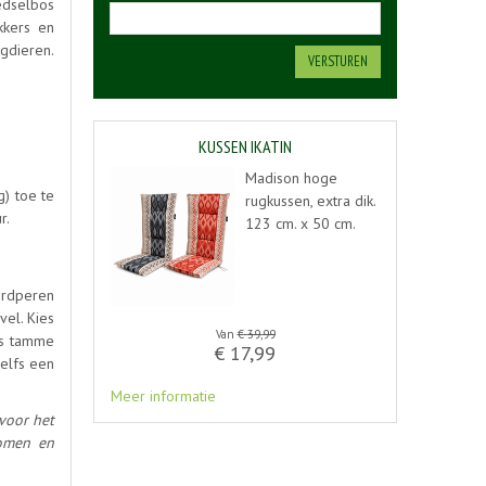
edselbos
kkers en
ogdieren.
KUSSEN IKATIN
Madison hoge
) toe te
rugkussen, extra dik.
r.
123 cm. x 50 cm.
ardperen
el. Kies
Van
€
39
,
99
ls tamme
€
17
,
99
zelfs een
Meer informatie
voor het
bomen en