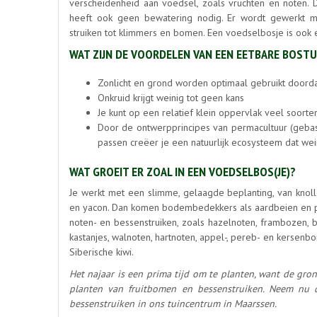
verscheidenheid aan voedsel, zoals vruchten en noten. D
heeft ook geen bewatering nodig. Er wordt gewerkt me
struiken tot klimmers en bomen. Een voedselbosje is ook e
WAT ZIJN DE VOORDELEN VAN EEN EETBARE BOSTU
Zonlicht en grond worden optimaal gebruikt doorda
Onkruid krijgt weinig tot geen kans
Je kunt op een relatief klein oppervlak veel soorte
Door de ontwerpprincipes van permacultuur (gebase
passen creëer je een natuurlijk ecosysteem dat we
WAT GROEIT ER ZOAL IN EEN VOEDSELBOS(JE)?
Je werkt met een slimme, gelaagde beplanting, van kno
en yacon. Dan komen bodembedekkers als aardbeien en po
noten- en bessenstruiken, zoals hazelnoten, frambozen,
kastanjes, walnoten, hartnoten, appel-, pereb- en kersenb
Siberische kiwi.
Het najaar is een prima tijd om te planten, want de gro
planten van fruitbomen en bessenstruiken. Neem nu du
bessenstruiken in ons tuincentrum in Maarssen.