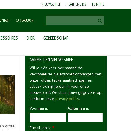
NIEUWSBRIEF
PLANTENGIDS
TUINTIPS
ONTACT
CADEAUBON
ESSOIRES
DIER
GEREEDSCHAP
AANMELDEN NIEUWSBRIEF
Wil je één keer per maand de
Vechtweelde nieuwsbrief ontvangen met
onze folder, leuke aanbiedingen en
acties? Schrijf je dan in voor onze
nieuwsbrief. We slaan jouw gegevens op
conform onze
privacy policy.
Voornaam:
Achternaam:
en grote
E-mailadres:
*