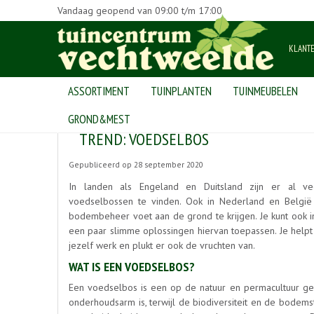
Vandaag geopend van
09:00
t/m
17:00
KLANT
ASSORTIMENT
TUINPLANTEN
TUINMEUBELEN
Home
>
Nieuws
>
Trend: voedselbos
GROND&MEST
TREND: VOEDSELBOS
Gepubliceerd op
28 september 2020
In landen als Engeland en Duitsland zijn er al v
voedselbossen te vinden. Ook in Nederland en België
bodembeheer voet aan de grond te krijgen. Je kunt ook i
een paar slimme oplossingen hiervan toepassen. Je helpt 
jezelf werk en plukt er ook de vruchten van.
WAT IS EEN VOEDSELBOS?
Een voedselbos is een op de natuur en permacultuur ge
onderhoudsarm is, terwijl de biodiversiteit en de bodem