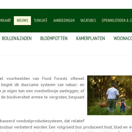
ENKAART
NIEUWS
TUINCAFÉ
AANBIEDINGEN
VACATURES
OPENINGSTIJDEN & C
BOLLEN&ZADEN
BLOEMPOTTEN
KAMERPLANTEN
WOONACC
eel voorbeelden van Food Forests oftewel
 begint dit duurzame systeem van natuur- en
n je eigen tuin een voedselbosje aanleggen, of
de biodiversiteit ermee te vergroten, bespaart
baseerd voedselproductiesysteem, dat relatief
structuur verbeterd worden. Een volgroeid bos produceert hout, blad en e