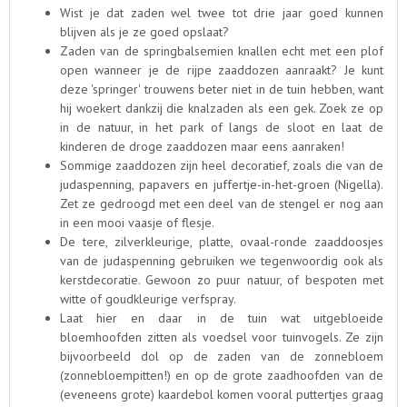
Wist je dat zaden wel twee tot drie jaar goed kunnen
blijven als je ze goed opslaat?
Zaden van de springbalsemien knallen echt met een plof
open wanneer je de rijpe zaaddozen aanraakt? Je kunt
deze 'springer' trouwens beter niet in de tuin hebben, want
hij woekert dankzij die knalzaden als een gek. Zoek ze op
in de natuur, in het park of langs de sloot en laat de
kinderen de droge zaaddozen maar eens aanraken!
Sommige zaaddozen zijn heel decoratief, zoals die van de
judaspenning, papavers en juffertje-in-het-groen (Nigella).
Zet ze gedroogd met een deel van de stengel er nog aan
in een mooi vaasje of flesje.
De tere, zilverkleurige, platte, ovaal-ronde zaaddoosjes
van de judaspenning gebruiken we tegenwoordig ook als
kerstdecoratie. Gewoon zo puur natuur, of bespoten met
witte of goudkleurige verfspray.
Laat hier en daar in de tuin wat uitgebloeide
bloemhoofden zitten als voedsel voor tuinvogels. Ze zijn
bijvoorbeeld dol op de zaden van de zonnebloem
(zonnebloempitten!) en op de grote zaadhoofden van de
(eveneens grote) kaardebol komen vooral puttertjes graag