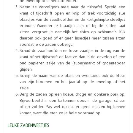
de envelop of in het koffiefilter.
Neem ze vervolgens mee naar de tuintafel. Spreid een
krant of tijdschrift open en knip of trek voorzichtig alle
blaadjes van de zaadhoofden en de kortgeknipte steeltjes
eronder. Wanneer je blaadjes aan of bij de zaden laat
zitten vergroot je namelijk het risico op schimmels. Kijk
daarom ook goed of er geen insectjes meer tussen zitten
voordat je de zaden opbergt.
Schud de zaadhoofden en losse zaadjes in de rug van de
krant of het tijdschrift en laat ze dan in de envelop of een
oud papieren zakje van de (super)markt of groenteboer
glijden.
Schrijf de naam van de plant en eventueel ook de kleur
van zijn bloemen en het jaartal op de envelop of het
zakje.
Berg de zaden op een koele, droge en donkere plek op.
Bijvoorbeeld in een kartonnen doos in de garage, schuur
of op zolder. Pas wel op dat er geen muizen bij kunnen
komen, want die eten zo je hele voorraad op.
LEUKE ZADENWEETJES