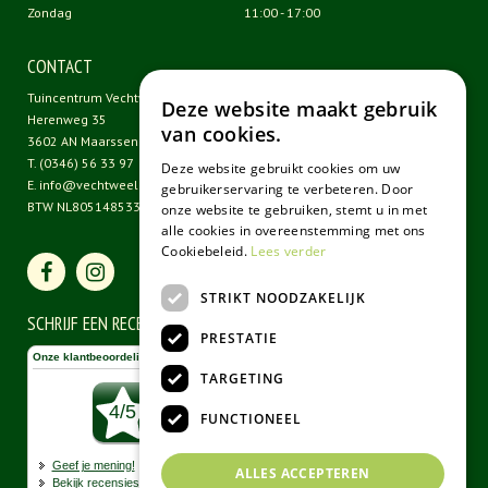
Zondag
11:00 - 17:00
CONTACT
Tuincentrum Vechtweelde
Deze website maakt gebruik
Herenweg 35
van cookies.
3602 AN Maarssen
T.
(0346) 56 33 97
Deze website gebruikt cookies om uw
E.
info@vechtweelde.nl
gebruikerservaring te verbeteren. Door
BTW NL805148533B01
onze website te gebruiken, stemt u in met
alle cookies in overeenstemming met ons
Cookiebeleid.
Lees verder
STRIKT NOODZAKELIJK
SCHRIJF EEN RECENSIE
PRESTATIE
TARGETING
FUNCTIONEEL
ALLES ACCEPTEREN