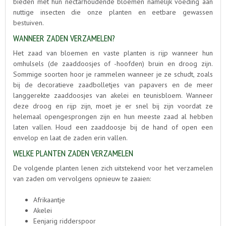
bieden met hun nectarhoudende bloemen namelijk voeding aan
nuttige insecten die onze planten en eetbare gewassen
bestuiven.
WANNEER ZADEN VERZAMELEN?
Het zaad van bloemen en vaste planten is rijp wanneer hun
omhulsels (de zaaddoosjes of -hoofden) bruin en droog zijn.
Sommige soorten hoor je rammelen wanneer je ze schudt, zoals
bij de decoratieve zaadbolletjes van papavers en de meer
langgerekte zaaddoosjes van akelei en teunisbloem. Wanneer
deze droog en rijp zijn, moet je er snel bij zijn voordat ze
helemaal opengesprongen zijn en hun meeste zaad al hebben
laten vallen. Houd een zaaddoosje bij de hand of open een
envelop en laat de zaden erin vallen.
WELKE PLANTEN ZADEN VERZAMELEN
De volgende planten lenen zich uitstekend voor het verzamelen
van zaden om vervolgens opnieuw te zaaien:
Afrikaantje
Akelei
Eenjarig ridderspoor