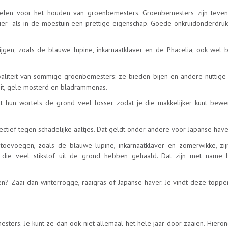
rdelen voor het houden van groenbemesters. Groenbemesters zijn teven
ier- als in de moestuin een prettige eigenschap. Goede onkruidonderdruk
gen, zoals de blauwe lupine, inkarnaatklaver en de Phacelia, ook wel b
waliteit van sommige groenbemesters: ze bieden bijen en andere nuttige 
it, gele mosterd en bladrammenas.
 hun wortels de grond veel losser zodat je die makkelijker kunt bewe
ectief tegen schadelijke aaltjes. Dat geldt onder andere voor Japanse have
oevoegen, zoals de blauwe lupine, inkarnaatklaver en zomerwikke, zij
die veel stikstof uit de grond hebben gehaald. Dat zijn met name 
? Zaai dan winterrogge, raaigras of Japanse haver. Je vindt deze topper
mesters. Je kunt ze dan ook niet allemaal het hele jaar door zaaien. Hiero