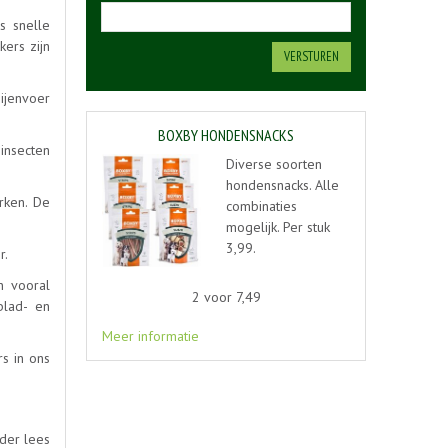
s snelle
kers zijn
ijenvoer
BOXBY HONDENSNACKS
insecten
Diverse soorten
hondensnacks. Alle
rken. De
combinaties
mogelijk. Per stuk
3,99.
r.
n vooral
2 voor 7,49
blad- en
Meer informatie
s in ons
nder lees