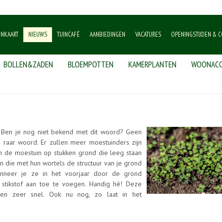
ENKAART
NIEUWS
TUINCAFÉ
AANBIEDINGEN
VACATURES
OPENINGSTIJDEN & C
BOLLEN&ZADEN
BLOEMPOTTEN
KAMERPLANTEN
WOONACC
?' Ben je nog niet bekend met dit woord? Geen
 raar woord. Er zullen meer moestuinders zijn
n de moestuin op stukken grond die leeg staan
n die met hun wortels de structuur van je grond
nneer je ze in het voorjaar door de grond
 stikstof aan toe te voegen. Handig hè! Deze
ien zeer snel. Ook nu nog, zo laat in het