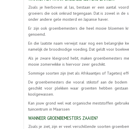
Zoals je hierboven al las, bestaan er een aantal voo
groeiers die ook onkruid tegengaan. Dat is zowel in de s
onder andere gele mosterd en Japanse haver.
Er zijn ook groenbemesters die heel mooie bloemen krij
genoemd.
En die laatste naam verwijst naar nog een belangrijke k
namelijk de broodnodige voeding. Dat geldt voor boekwe
Als je zware kleigrond hebt, maken groenbemesters met
mooie zomerwikke is hiervoor zeer geschikt.
Sommige soorten zijn (net als Afrikaantjes of Tagetes) eff
De groenbemesters die vooral stikstof aan de bodem t
geschikt voor plekken waar groenten hebben gestaan 
koolgewassen.
Kan jouw grond wel wat organische meststoffen gebruiken
tuincentrum in Maarssen
WANNEER GROENBEMESTERS ZAAIEN?
Zoals je ziet, zijn er veel verschillende soorten groenbe