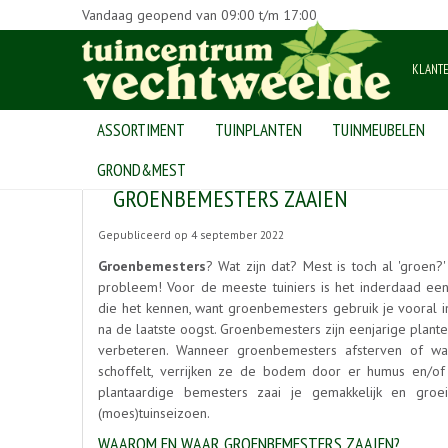
Vandaag geopend van
09:00
t/m
17:00
KLANT
ASSORTIMENT
TUINPLANTEN
TUINMEUBELEN
Home
>
Nieuws
>
Groenbemesters zaaien
GROND&MEST
GROENBEMESTERS ZAAIEN
Gepubliceerd op
4 september 2022
Groenbemesters
? Wat zijn dat? Mest is toch al 'groen
probleem! Voor de meeste tuiniers is het inderdaad een
die het kennen, want groenbemesters gebruik je vooral i
na de laatste oogst. Groenbemesters zijn eenjarige plante
verbeteren. Wanneer groenbemesters afsterven of wa
schoffelt, verrijken ze de bodem door er humus en/of
plantaardige bemesters zaai je gemakkelijk en groe
(moes)tuinseizoen.
WAAROM EN WAAR GROENBEMESTERS ZAAIEN?