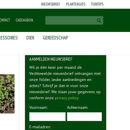
NIEUWSBRIEF
PLANTENGIDS
TUINTIPS
ONTACT
CADEAUBON
ESSOIRES
DIER
GEREEDSCHAP
AANMELDEN NIEUWSBRIEF
Wil je één keer per maand de
Vechtweelde nieuwsbrief ontvangen met
onze folder, leuke aanbiedingen en
acties? Schrijf je dan in voor onze
nieuwsbrief. We slaan jouw gegevens op
conform onze
privacy policy.
Voornaam:
Achternaam:
E-mailadres:
*