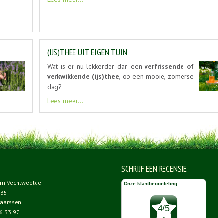
(IJS)THEE UIT EIGEN TUIN
Wat is er nu lekkerder dan een
verfrissende of
verkwikkende (ijs)thee
, op een mooie, zomerse
dag?
Lees meer...
T
SCHRIJF EEN RECENSIE
um Vechtweelde
 35
aarssen
6 33 97