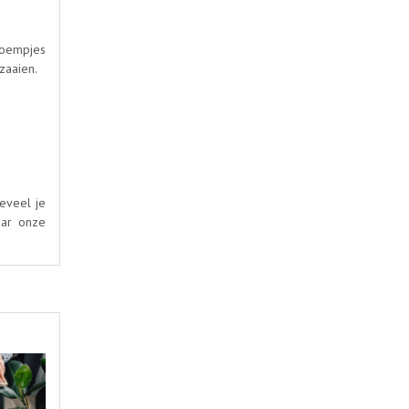
bloempjes
zaaien.
eveel je
aar onze