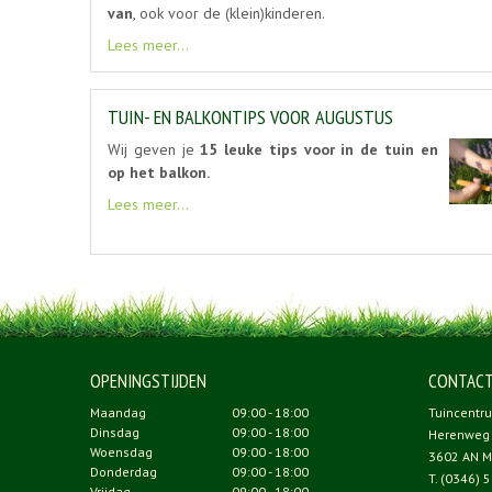
van
, ook voor de (klein)kinderen.
Lees meer...
TUIN- EN BALKONTIPS VOOR AUGUSTUS
Wij geven je
15 leuke tips voor in de tuin en
op het balkon.
Lees meer...
OPENINGSTIJDEN
CONTAC
Maandag
09:00 - 18:00
Tuincentr
Dinsdag
09:00 - 18:00
Herenweg
Woensdag
09:00 - 18:00
3602 AN M
Donderdag
09:00 - 18:00
T.
(0346) 5
Vrijdag
09:00 - 18:00