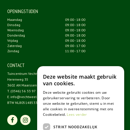
OPENINGSTIJDEN
Maandag
09:00 - 18:00
Dinsdag
09:00 - 18:00
Woensdag
09:00 - 18:00
Donderdag
09:00 - 18:00
Vrijdag
09:00 - 18:00
Zaterdag
09:00 - 17:00
Zondag
11:00 - 17:00
CONTACT
Tuincentrum Vechtweelde
Deze website maakt gebruik
Herenweg 35
van cookies.
3602 AN Maarssen
T.
(0346) 56 33 97
Deze website gebruikt cookies om uw
E.
info@vechtweelde.nl
gebruikerservaring te verbeteren. Door
BTW NL805148533B01
onze website te gebruiken, stemt u in met
alle cookies in overeenstemming met ons
Cookiebeleid.
Lees verder
STRIKT NOODZAKELIJK