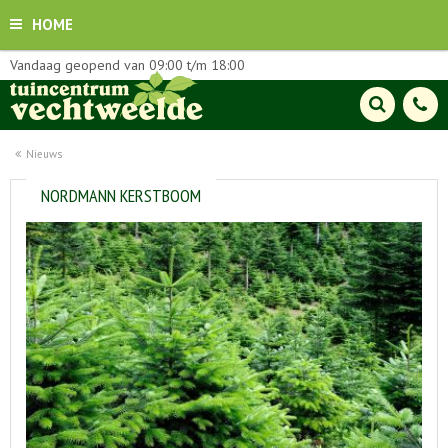
HOME
Vandaag geopend van
09:00
t/m
18:00
Nieuws
NORDMANN KERSTBOOM