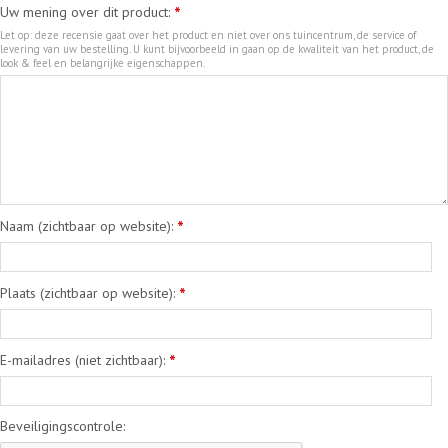
Uw mening over dit product:
*
Let op: deze recensie gaat over het product en niet over ons tuincentrum, de service of
levering van uw bestelling. U kunt bijvoorbeeld in gaan op de kwaliteit van het product, de
look & feel en belangrijke eigenschappen.
Naam (zichtbaar op website):
*
Plaats (zichtbaar op website):
*
E-mailadres (niet zichtbaar):
*
Beveiligingscontrole: