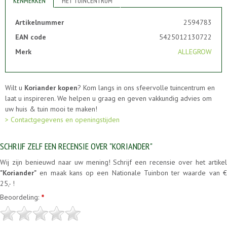
KENMERKEN
HET TUINCENTRUM
Artikelnummer
2594783
EAN code
5425012130722
Merk
ALLEGROW
Wilt u
Koriander kopen
? Kom langs in ons sfeervolle tuincentrum en
laat u inspireren. We helpen u graag en geven vakkundig advies om
uw huis & tuin mooi te maken!
> Contactgegevens en openingstijden
SCHRIJF ZELF EEN RECENSIE OVER "KORIANDER"
Wij zijn benieuwd naar uw mening! Schrijf een recensie over het artikel
"Koriander"
en maak kans op een Nationale Tuinbon ter waarde van €
25,- !
Beoordeling:
*