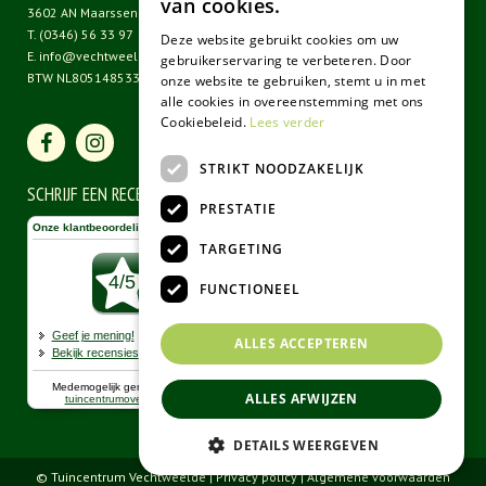
van cookies.
3602 AN Maarssen
T.
(0346) 56 33 97
Deze website gebruikt cookies om uw
E.
info@vechtweelde.nl
gebruikerservaring te verbeteren. Door
BTW NL805148533B01
onze website te gebruiken, stemt u in met
alle cookies in overeenstemming met ons
Cookiebeleid.
Lees verder
STRIKT NOODZAKELIJK
SCHRIJF EEN RECENSIE
PRESTATIE
TARGETING
FUNCTIONEEL
ALLES ACCEPTEREN
ALLES AFWIJZEN
DETAILS WEERGEVEN
© Tuincentrum Vechtweelde |
Privacy policy
|
Algemene voorwaarden