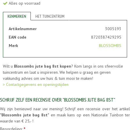
Alles op voorraad
KENMERKEN
HET TUINCENTRUM
Artikelnummer
3005193
EAN code
8720387429295
Merk
BLOSSOMBS
Wilt u
Blossombs jute bag 8st kopen
? Kom langs in ons sfeervolle
tuincentrum en laat u inspireren. We helpen u graag en geven
vakkundig advies om uw huis & tuin mooi te maken!
> Contactgegevens en openingstijden
SCHRIJF ZELF EEN RECENSIE OVER "BLOSSOMBS JUTE BAG 8ST"
Wij zijn benieuwd naar uw mening! Schrijf een recensie over het artikel
"Blossombs jute bag 8st"
en maak kans op een Nationale Tuinbon te
waarde van € 25,- !
Beoordeling:
*