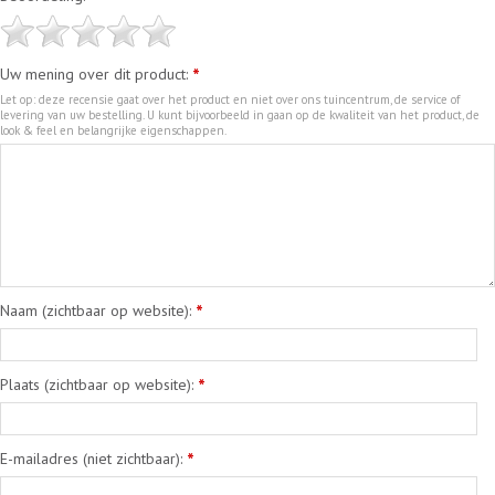
Uw mening over dit product:
*
Let op: deze recensie gaat over het product en niet over ons tuincentrum, de service of
levering van uw bestelling. U kunt bijvoorbeeld in gaan op de kwaliteit van het product, de
look & feel en belangrijke eigenschappen.
Naam (zichtbaar op website):
*
Plaats (zichtbaar op website):
*
E-mailadres (niet zichtbaar):
*