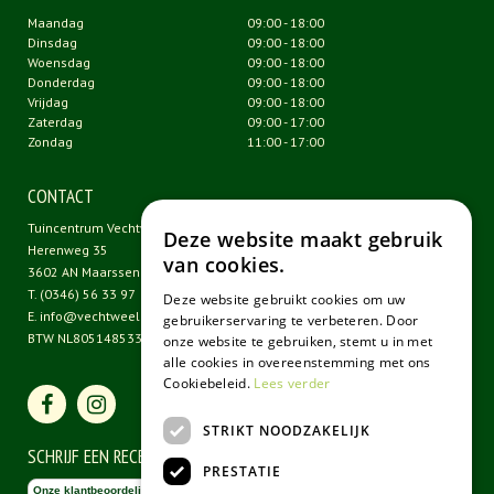
Maandag
09:00 - 18:00
Dinsdag
09:00 - 18:00
Woensdag
09:00 - 18:00
Donderdag
09:00 - 18:00
Vrijdag
09:00 - 18:00
Zaterdag
09:00 - 17:00
Zondag
11:00 - 17:00
CONTACT
Tuincentrum Vechtweelde
Deze website maakt gebruik
Herenweg 35
van cookies.
3602 AN Maarssen
T.
(0346) 56 33 97
Deze website gebruikt cookies om uw
E.
info@vechtweelde.nl
gebruikerservaring te verbeteren. Door
BTW NL805148533B01
onze website te gebruiken, stemt u in met
alle cookies in overeenstemming met ons
Cookiebeleid.
Lees verder
STRIKT NOODZAKELIJK
SCHRIJF EEN RECENSIE
PRESTATIE