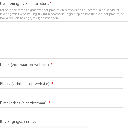
Uw mening over dit product:
*
Let op: deze recensie gaat over het product en niet over ons tuincentrum, de service of
levering van uw bestelling. U kunt bijvoorbeeld in gaan op de kwaliteit van het product, de
look & feel en belangrijke eigenschappen.
Naam (zichtbaar op website):
*
Plaats (zichtbaar op website):
*
E-mailadres (niet zichtbaar):
*
Beveiligingscontrole: