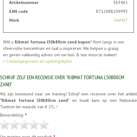
Artikelnummer
363481
EAN code
8712088209993
Merk
HAMAT
Wilt u
Ribmat fortuna l50b80cm zand kopen
? Kom langs in ons
sfeervolle tuincentrum en laat u inspireren. We helpen u graag
en geven vakkundig advies om uw huis & tuin mooi te maken!
> Contactgegevens en openingstijden
SCHRIJF ZELF EEN RECENSIE OVER "RIBMAT FORTUNA L50B80CM
ZAND"
Wij zijn benieuwd naar uw mening! Schrijf een recensie over het artikel
"Ribmat fortuna l50b80cm zand"
en maak kans op een National
Tuinbon ter waarde van € 25,- !
Beoordeling:
*
Uw mening over dit product: