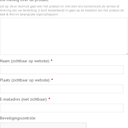
*
Let op: deze recensie gaat over het product en niet over ons tuincentrum, de service of
levering van uw bestelling. U kunt bijvoorbeeld in gaan op de kwaliteit van het product, de
look & feel en belangrijke eigenschappen.
Naam (zichtbaar op website):
*
Plaats (zichtbaar op website):
*
E-mailadres (niet zichtbaar):
*
Beveiligingscontrole: