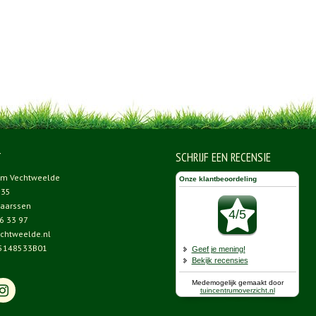
T
SCHRIJF EEN RECENSIE
um Vechtweelde
 35
aarssen
6 33 97
chtweelde.nl
5148533B01