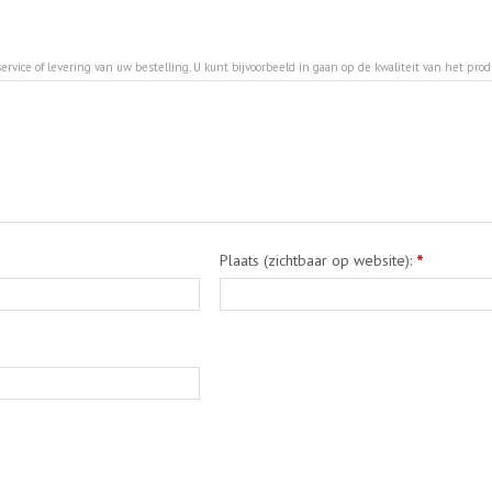
ervice of levering van uw bestelling. U kunt bijvoorbeeld in gaan op de kwaliteit van het pro
Plaats (zichtbaar op website):
*