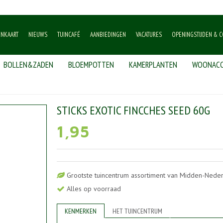
ENKAART
NIEUWS
TUINCAFÉ
AANBIEDINGEN
VACATURES
OPENINGSTIJDEN & C
BOLLEN&ZADEN
BLOEMPOTTEN
KAMERPLANTEN
WOONACC
ks exotic fincches seed 60g
STICKS EXOTIC FINCCHES SEED 60G
1
,
95
Grootste tuincentrum assortiment van Midden-Nede
Alles op voorraad
KENMERKEN
HET TUINCENTRUM