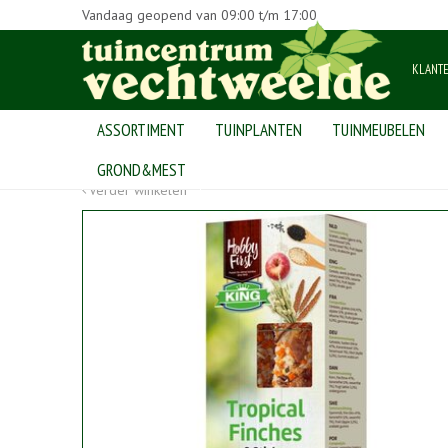
Vandaag geopend van
09:00
t/m
17:00
KLANT
ASSORTIMENT
TUINPLANTEN
TUINMEUBELEN
Home
>
Producten
>
dierenwinkel
>
vogels
>
vogelvoer
>
Stic
GROND&MEST
Verder winkelen