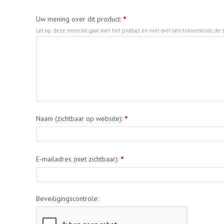
Uw mening over dit product:
*
Let op: deze recensie gaat over het product en niet over ons tuincentrum, de s
Naam (zichtbaar op website):
*
E-mailadres (niet zichtbaar):
*
Beveiligingscontrole: