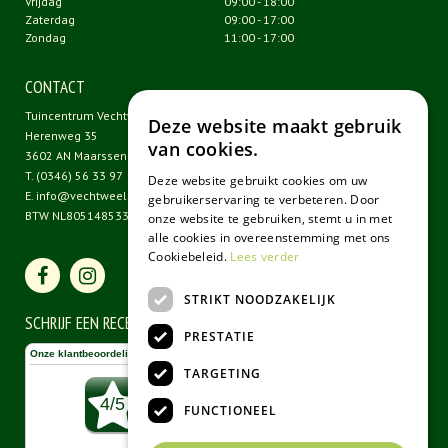
Vrijdag
09:00 - 18:00
Zaterdag
09:00 - 17:00
Zondag
11:00 - 17:00
CONTACT
Tuincentrum Vechtweelde
Deze website maakt gebruik
Herenweg 35
van cookies.
3602 AN Maarssen
T.
(0346) 56 33 97
Deze website gebruikt cookies om uw
E.
info@vechtweelde.nl
gebruikerservaring te verbeteren. Door
BTW NL805148533B01
onze website te gebruiken, stemt u in met
alle cookies in overeenstemming met ons
Cookiebeleid.
Lees verder
STRIKT NOODZAKELIJK
SCHRIJF EEN RECENSIE
PRESTATIE
TARGETING
FUNCTIONEEL