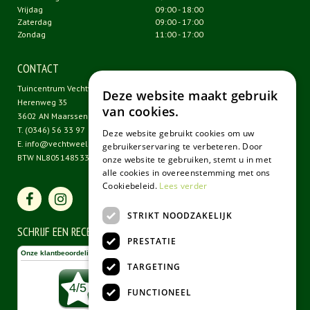
Vrijdag
09:00 - 18:00
Zaterdag
09:00 - 17:00
Zondag
11:00 - 17:00
CONTACT
Tuincentrum Vechtweelde
Deze website maakt gebruik
Herenweg 35
van cookies.
3602 AN Maarssen
T.
(0346) 56 33 97
Deze website gebruikt cookies om uw
E.
info@vechtweelde.nl
gebruikerservaring te verbeteren. Door
BTW NL805148533B01
onze website te gebruiken, stemt u in met
alle cookies in overeenstemming met ons
Cookiebeleid.
Lees verder
STRIKT NOODZAKELIJK
SCHRIJF EEN RECENSIE
PRESTATIE
TARGETING
FUNCTIONEEL