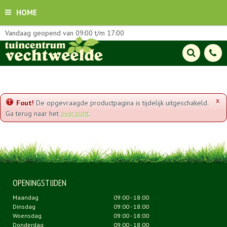
HOME
Vandaag geopend van
09:00
t/m
17:00
x
Fout!
De opgevraagde productpagina is tijdelijk uitgeschakeld.
Ga terug naar het
overzicht
.
OPENINGSTIJDEN
Maandag
09:00 - 18:00
Dinsdag
09:00 - 18:00
Woensdag
09:00 - 18:00
Donderdag
09:00 - 18:00