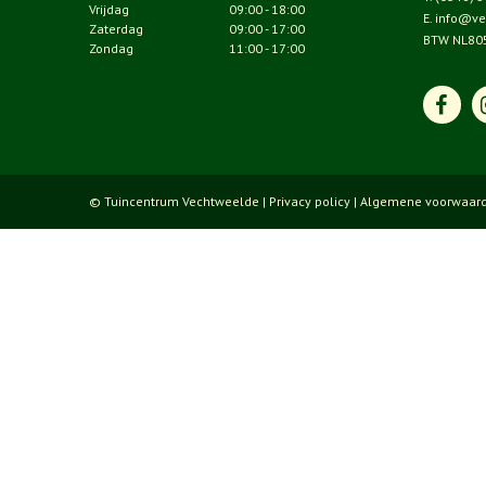
Vrijdag
09:00 - 18:00
E.
info@ve
Zaterdag
09:00 - 17:00
BTW NL80
Zondag
11:00 - 17:00
© Tuincentrum Vechtweelde |
Privacy policy
|
Algemene voorwaar