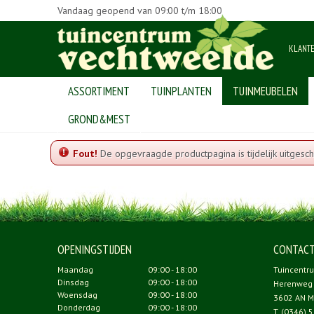
Vandaag geopend van
09:00
t/m
18:00
KLANT
ASSORTIMENT
TUINPLANTEN
TUINMEUBELEN
Home
GROND&MEST
Fout!
De opgevraagde productpagina is tijdelijk uitgesch
OPENINGSTIJDEN
CONTAC
Maandag
09:00 - 18:00
Tuincentr
Dinsdag
09:00 - 18:00
Herenweg
Woensdag
09:00 - 18:00
3602 AN M
Donderdag
09:00 - 18:00
T.
(0346) 5