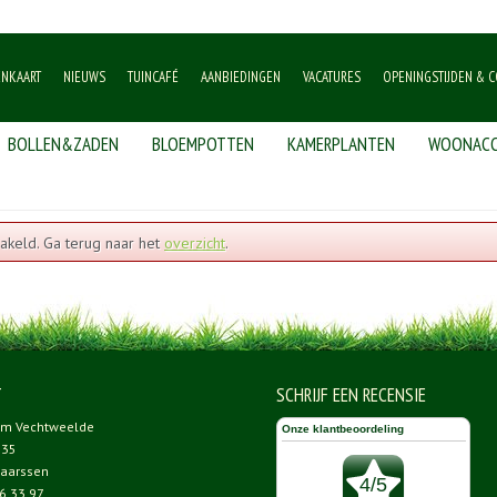
ENKAART
NIEUWS
TUINCAFÉ
AANBIEDINGEN
VACATURES
OPENINGSTIJDEN & C
BOLLEN&ZADEN
BLOEMPOTTEN
KAMERPLANTEN
WOONACC
akeld. Ga terug naar het
overzicht
.
T
SCHRIJF EEN RECENSIE
um Vechtweelde
 35
aarssen
6 33 97