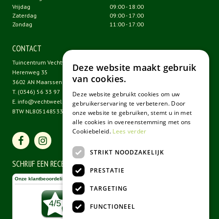
Vrijdag
09:00 - 18:00
Zaterdag
09:00 - 17:00
Zondag
11:00 - 17:00
CONTACT
Tuincentrum Vechtweelde
Deze website maakt gebruik
Herenweg 35
van cookies.
3602 AN Maarssen
T.
(0346) 56 33 97
Deze website gebruikt cookies om uw
E.
info@vechtweelde.nl
gebruikerservaring te verbeteren. Door
BTW NL805148533B01
onze website te gebruiken, stemt u in met
alle cookies in overeenstemming met ons
Cookiebeleid.
Lees verder
STRIKT NOODZAKELIJK
SCHRIJF EEN RECENSIE
PRESTATIE
TARGETING
FUNCTIONEEL