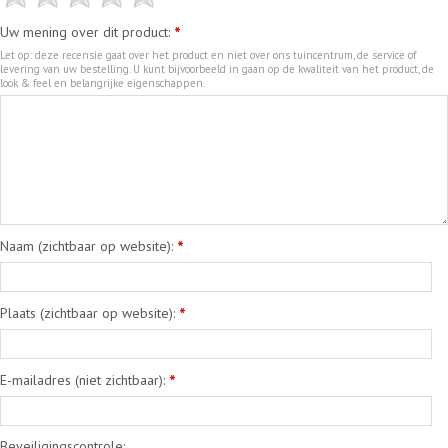
Uw mening over dit product:
*
Let op: deze recensie gaat over het product en niet over ons tuincentrum, de service of
levering van uw bestelling. U kunt bijvoorbeeld in gaan op de kwaliteit van het product, de
look & feel en belangrijke eigenschappen.
Naam (zichtbaar op website):
*
Plaats (zichtbaar op website):
*
E-mailadres (niet zichtbaar):
*
Beveiligingscontrole: