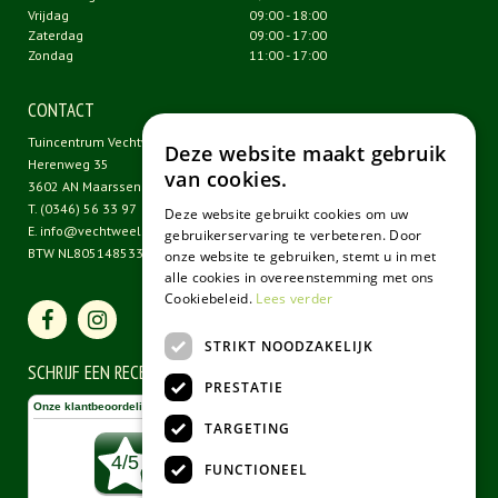
Vrijdag
09:00 - 18:00
Zaterdag
09:00 - 17:00
Zondag
11:00 - 17:00
CONTACT
Tuincentrum Vechtweelde
Deze website maakt gebruik
Herenweg 35
van cookies.
3602 AN Maarssen
T.
(0346) 56 33 97
Deze website gebruikt cookies om uw
E.
info@vechtweelde.nl
gebruikerservaring te verbeteren. Door
BTW NL805148533B01
onze website te gebruiken, stemt u in met
alle cookies in overeenstemming met ons
Cookiebeleid.
Lees verder
STRIKT NOODZAKELIJK
SCHRIJF EEN RECENSIE
PRESTATIE
TARGETING
FUNCTIONEEL