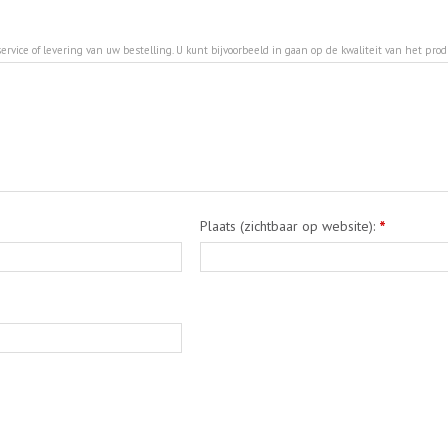
ervice of levering van uw bestelling. U kunt bijvoorbeeld in gaan op de kwaliteit van het pro
Plaats (zichtbaar op website):
*