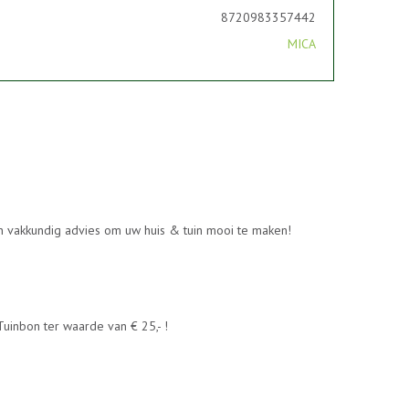
8720983357442
MICA
en vakkundig advies om uw huis & tuin mooi te maken!
uinbon ter waarde van € 25,- !