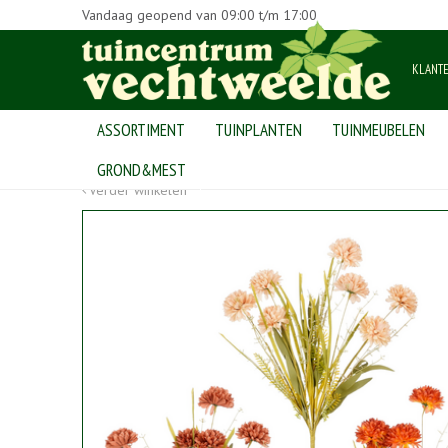
Vandaag geopend van
09:00
t/m
17:00
KLANT
ASSORTIMENT
TUINPLANTEN
TUINMEUBELEN
Home
>
Producten
>
woninginrichting
>
zijde
>
zijde bloemen
GROND&MEST
Verder winkelen