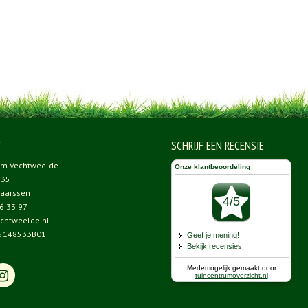
T
SCHRIJF EEN RECENSIE
um Vechtweelde
 35
aarssen
6 33 97
chtweelde.nl
5148533B01