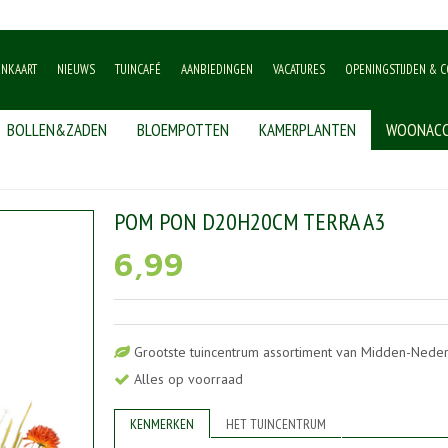
ENKAART
NIEUWS
TUINCAFÉ
AANBIEDINGEN
VACATURES
OPENINGSTIJDEN & C
BOLLEN&ZADEN
BLOEMPOTTEN
KAMERPLANTEN
WOONACC
>
Pom pon d20h20cm terra a3
POM PON D20H20CM TERRA A3
6
,
99
Grootste tuincentrum assortiment van Midden-Nede
Alles op voorraad
KENMERKEN
HET TUINCENTRUM