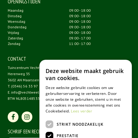
OPENINGSTIJDEN
Maandag
09:00 - 18:00
Dinsdag
09:00 - 18:00
Woensdag
09:00 - 18:00
Donderdag
09:00 - 18:00
Vrijdag
09:00 - 18:00
Zaterdag
09:00 - 17:00
Zondag
11:00 - 17:00
CONTACT
Tuincentrum Vechtweelde
Deze website maakt gebruik
Herenweg 35
van cookies.
3602 AN Maarssen
T.
(0346) 56 33 97
Deze website gebruikt cookies om uw
E.
info@vechtweelde.nl
gebruikerservaring te verbeteren. Door
BTW NL805148533B01
onze website te gebruiken, stemt u in met
alle cookies in overeenstemming met ons
Cookiebeleid.
Lees verder
STRIKT NOODZAKELIJK
SCHRIJF EEN RECENSIE
PRESTATIE