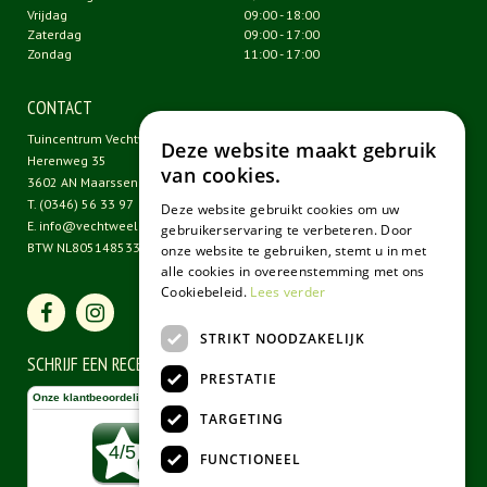
Vrijdag
09:00 - 18:00
Zaterdag
09:00 - 17:00
Zondag
11:00 - 17:00
CONTACT
Tuincentrum Vechtweelde
Deze website maakt gebruik
Herenweg 35
van cookies.
3602 AN Maarssen
T.
(0346) 56 33 97
Deze website gebruikt cookies om uw
E.
info@vechtweelde.nl
gebruikerservaring te verbeteren. Door
BTW NL805148533B01
onze website te gebruiken, stemt u in met
alle cookies in overeenstemming met ons
Cookiebeleid.
Lees verder
STRIKT NOODZAKELIJK
SCHRIJF EEN RECENSIE
PRESTATIE
TARGETING
FUNCTIONEEL