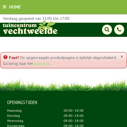
HOME
Vandaag geopend van
11:00
t/m
17:00
x
Fout!
De opgevraagde productpagina is tijdelijk uitgeschakeld.
Ga terug naar het
overzicht
.
OPENINGSTIJDEN
Maandag
09:00 - 18:00
Dinsdag
09:00 - 18:00
Woensdag
09:00 - 18:00
Donderdag
09:00 - 18:00