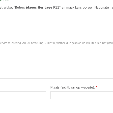
et artikel
"Rubus idaeus Heritage P11"
en maak kans op een Nationale Tui
ervice of levering van uw bestelling. U kunt bijvoorbeeld in gaan op de kwaliteit van het pro
Plaats (zichtbaar op website):
*