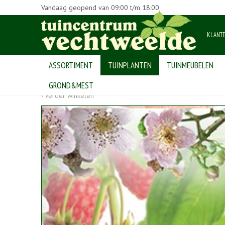
Vandaag geopend van
09:00
t/m
18:00
KLANT
ASSORTIMENT
TUINPLANTEN
TUINMEUBELEN
Home
>
Producten
>
tuinplanten
>
fruitplanten- en bomen
>
Ru
GROND&MEST
Verder winkelen