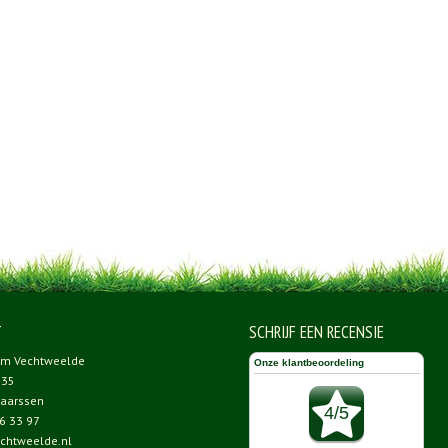
T
SCHRIJF EEN RECENSIE
um Vechtweelde
 35
aarssen
6 33 97
chtweelde.nl