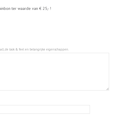
nbon ter waarde van € 25,- !
duct, de look & feel en belangrijke eigenschappen.