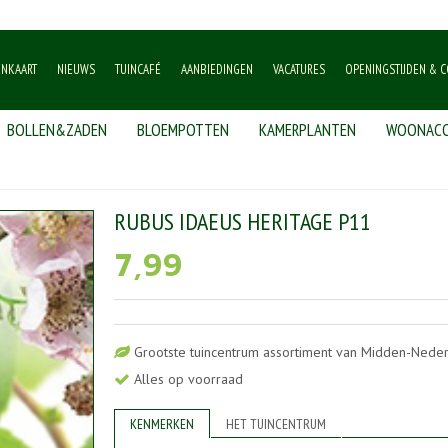
ENKAART
NIEUWS
TUINCAFÉ
AANBIEDINGEN
VACATURES
OPENINGSTIJDEN & C
BOLLEN&ZADEN
BLOEMPOTTEN
KAMERPLANTEN
WOONACC
bus idaeus Heritage P11
RUBUS IDAEUS HERITAGE P11
7
,
99
Grootste tuincentrum assortiment van Midden-Nede
Alles op voorraad
KENMERKEN
HET TUINCENTRUM