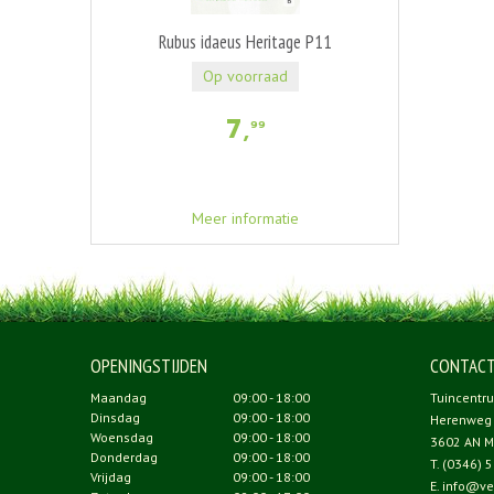
Rubus idaeus Heritage P11
Op voorraad
7
,
99
Meer informatie
OPENINGSTIJDEN
CONTAC
Maandag
09:00 - 18:00
Tuincentr
Dinsdag
09:00 - 18:00
Herenweg
Woensdag
09:00 - 18:00
3602 AN M
Donderdag
09:00 - 18:00
T.
(0346) 5
Vrijdag
09:00 - 18:00
E.
info@ve