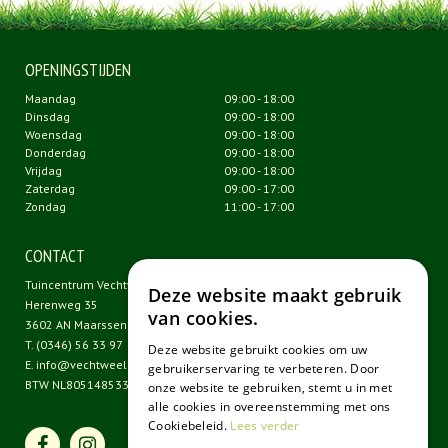
OPENINGSTIJDEN
Maandag
09:00 - 18:00
Dinsdag
09:00 - 18:00
Woensdag
09:00 - 18:00
Donderdag
09:00 - 18:00
Vrijdag
09:00 - 18:00
Zaterdag
09:00 - 17:00
Zondag
11:00 - 17:00
CONTACT
Tuincentrum Vechtweelde
Deze website maakt gebruik
Herenweg 35
van cookies.
3602 AN Maarssen
T.
(0346) 56 33 97
Deze website gebruikt cookies om uw
E.
info@vechtweelde.nl
gebruikerservaring te verbeteren. Door
BTW NL805148533B01
onze website te gebruiken, stemt u in met
alle cookies in overeenstemming met ons
Cookiebeleid.
Lees verder