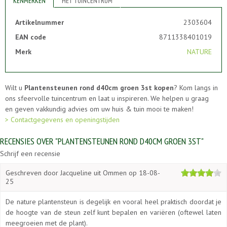
KENMERKEN
HET TUINCENTRUM
Artikelnummer
2303604
EAN code
8711338401019
Merk
NATURE
Wilt u
Plantensteunen rond d40cm groen 3st kopen
? Kom langs in
ons sfeervolle tuincentrum en laat u inspireren. We helpen u graag
en geven vakkundig advies om uw huis & tuin mooi te maken!
> Contactgegevens en openingstijden
RECENSIES OVER "PLANTENSTEUNEN ROND D40CM GROEN 3ST"
Schrijf een recensie
Geschreven door
Jacqueline
uit Ommen op
18-08-
25
De nature plantensteun is degelijk en vooral heel praktisch doordat je
de hoogte van de steun zelf kunt bepalen en variëren (oftewel laten
meegroeien met de plant).