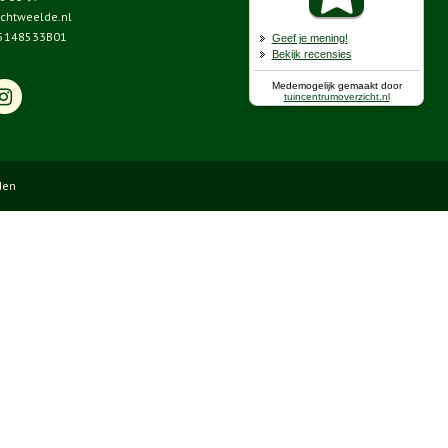
chtweelde.nl
5148533B01
den