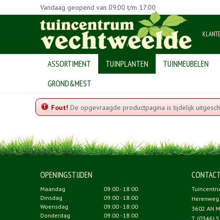
Vandaag geopend van
09:00
t/m
17:00
KLANT
ASSORTIMENT
TUINPLANTEN
TUINMEUBELEN
Home
GROND&MEST
Fout!
De opgevraagde productpagina is tijdelijk uitgesch
OPENINGSTIJDEN
CONTAC
Maandag
09:00 - 18:00
Tuincentr
Dinsdag
09:00 - 18:00
Herenweg
Woensdag
09:00 - 18:00
3602 AN M
Donderdag
09:00 - 18:00
T.
(0346) 5