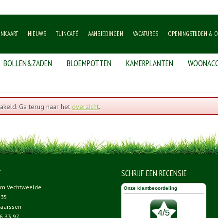
ENKAART
NIEUWS
TUINCAFÉ
AANBIEDINGEN
VACATURES
OPENINGSTIJDEN & C
BOLLEN&ZADEN
BLOEMPOTTEN
KAMERPLANTEN
WOONACC
akeld. Ga terug naar het
overzicht
.
T
SCHRIJF EEN RECENSIE
um Vechtweelde
 35
aarssen
6 33 97