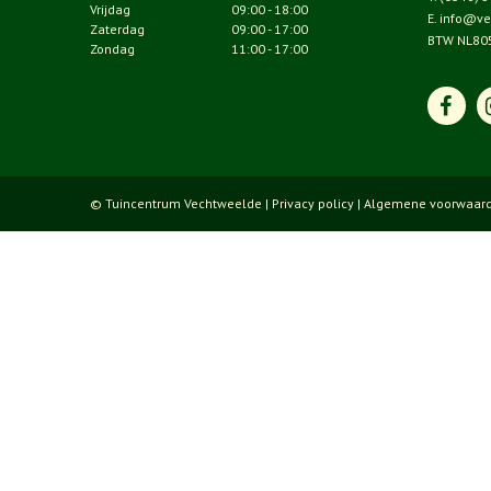
Vrijdag
09:00 - 18:00
E.
info@ve
Zaterdag
09:00 - 17:00
BTW NL80
Zondag
11:00 - 17:00
© Tuincentrum Vechtweelde |
Privacy policy
|
Algemene voorwaar