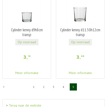
Cylinder kenny d9h8cm
Cylinder kenny d11.50h12cm
transp
transp
Op voorraad
Op voorraad
3
,
3
,
19
69
Meer informatie
Meer informatie
1
2
3
4
5
>
Terug naar de website