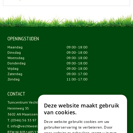
OPENINGSTIJDEN
Maandag
09:00 - 18:00
Dinsdag
09:00 - 18:00
Woensdag
09:00 - 18:00
Donderdag
09:00 - 18:00
Vrijdag
09:00 - 18:00
Zaterdag
09:00 - 17:00
Zondag
11:00 - 17:00
CONTACT
Tuincentrum Vechtweelde
Deze website maakt gebruik
Herenweg 35
van cookies.
3602 AN Maarssen
T.
(0346) 56 33 97
Deze website gebruikt cookies om uw
E.
info@vechtweelde.nl
gebruikerservaring te verbeteren. Door
BTW NL805148533B01
onze website te gebruiken, stemt u in met