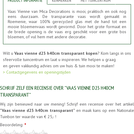
PRODUCT INFORMATIE
KENMERKEN
HET TUINCENTRUM
Vaas Vienne van Mica Decorations is mooi, praktisch en ook nog
eens duurzaam. De transparante vaas wordt gemaakt in
Roemenie, waar 100% gerecycled glas met de hand tot een
mooie bloemenvaas wordt gevormd. Door het grote formaat en
de brede opening is de vaas erg geschikt voor een grote bos
bloemen, of vul hem met andere decoratie.
Wilt u
Vaas vienne d23 h40cm transparant kopen
? Kom langs in ons
sfeervolle tuincentrum en laat u inspireren. We helpen u graag
en geven vakkundig advies om uw huis & tuin mooi te maken!
> Contactgegevens en openingstijden
SCHRIJF ZELF EEN RECENSIE OVER "VAAS VIENNE D23 H40CM
TRANSPARANT"
Wij zijn benieuwd naar uw mening! Schrijf een recensie over het artikel
"Vaas vienne d23 h40cm transparant"
en maak kans op een Nationale
Tuinbon ter waarde van € 25,- !
Beoordeling:
*