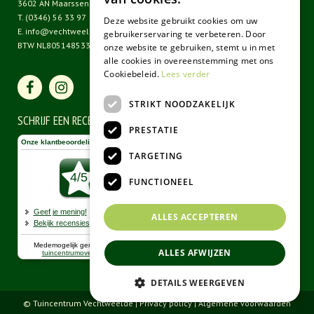
3602 AN Maarssen
T.
(0346) 56 33 97
Deze website gebruikt cookies om uw
E.
info@vechtweelde.nl
gebruikerservaring te verbeteren. Door
BTW NL805148533B01
onze website te gebruiken, stemt u in met
alle cookies in overeenstemming met ons
Cookiebeleid.
Lees verder
STRIKT NOODZAKELIJK
SCHRIJF EEN RECENSIE
PRESTATIE
TARGETING
FUNCTIONEEL
ALLES ACCEPTEREN
ALLES AFWIJZEN
DETAILS WEERGEVEN
© Tuincentrum Vechtweelde |
Privacy policy
|
Algemene voorwaarden