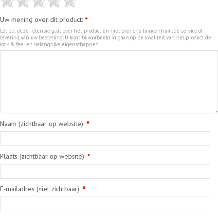
Uw mening over dit product:
*
Let op: deze recensie gaat over het product en niet over ons tuincentrum, de service of
levering van uw bestelling. U kunt bijvoorbeeld in gaan op de kwaliteit van het product, de
look & feel en belangrijke eigenschappen.
Naam (zichtbaar op website):
*
Plaats (zichtbaar op website):
*
E-mailadres (niet zichtbaar):
*