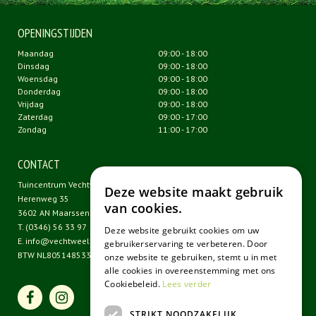
OPENINGSTIJDEN
Maandag
09:00 - 18:00
Dinsdag
09:00 - 18:00
Woensdag
09:00 - 18:00
Donderdag
09:00 - 18:00
Vrijdag
09:00 - 18:00
Zaterdag
09:00 - 17:00
Zondag
11:00 - 17:00
CONTACT
Tuincentrum Vechtweelde
Deze website maakt gebruik
Herenweg 35
van cookies.
3602 AN Maarssen
T.
(0346) 56 33 97
Deze website gebruikt cookies om uw
E.
info@vechtweelde.nl
gebruikerservaring te verbeteren. Door
BTW NL805148533B01
onze website te gebruiken, stemt u in met
alle cookies in overeenstemming met ons
Cookiebeleid.
Lees verder
STRIKT NOODZAKELIJK