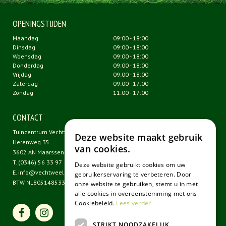
OPENINGSTIJDEN
Maandag
09:00 - 18:00
Dinsdag
09:00 - 18:00
Woensdag
09:00 - 18:00
Donderdag
09:00 - 18:00
Vrijdag
09:00 - 18:00
Zaterdag
09:00 - 17:00
Zondag
11:00 - 17:00
CONTACT
Tuincentrum Vechtweelde
Deze website maakt gebruik
Herenweg 35
van cookies.
3602 AN Maarssen
T.
(0346) 56 33 97
Deze website gebruikt cookies om uw
E.
info@vechtweelde.nl
gebruikerservaring te verbeteren. Door
BTW NL805148533B01
onze website te gebruiken, stemt u in met
alle cookies in overeenstemming met ons
Cookiebeleid.
Lees verder
STRIKT NOODZAKELIJK