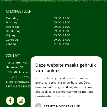
OPENINGSTIJDEN
Maandag
09:00 - 18:00
Dinsdag
09:00 - 18:00
Woensdag
09:00 - 18:00
Donderdag
09:00 - 18:00
Vrijdag
09:00 - 18:00
Zaterdag
09:00 - 17:00
Zondag
11:00 - 17:00
CONTACT
Tuincentrum Vechtweelde
Deze website maakt gebruik
Herenweg 35
van cookies.
3602 AN Maarssen
T.
(0346) 56 33 97
Deze website gebruikt cookies om uw
E.
info@vechtweelde.nl
gebruikerservaring te verbeteren. Door
BTW NL805148533B01
onze website te gebruiken, stemt u in met
alle cookies in overeenstemming met ons
Cookiebeleid.
Lees verder
STRIKT NOODZAKELIJK