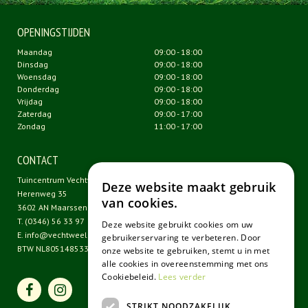
OPENINGSTIJDEN
Maandag
09:00 - 18:00
Dinsdag
09:00 - 18:00
Woensdag
09:00 - 18:00
Donderdag
09:00 - 18:00
Vrijdag
09:00 - 18:00
Zaterdag
09:00 - 17:00
Zondag
11:00 - 17:00
CONTACT
Tuincentrum Vechtweelde
Deze website maakt gebruik
Herenweg 35
van cookies.
3602 AN Maarssen
T.
(0346) 56 33 97
Deze website gebruikt cookies om uw
E.
info@vechtweelde.nl
gebruikerservaring te verbeteren. Door
BTW NL805148533B01
onze website te gebruiken, stemt u in met
alle cookies in overeenstemming met ons
Cookiebeleid.
Lees verder
STRIKT NOODZAKELIJK