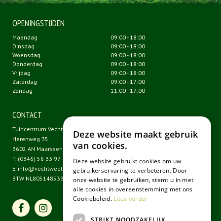
OPENINGSTIJDEN
Maandag
09:00 - 18:00
Dinsdag
09:00 - 18:00
Woensdag
09:00 - 18:00
Donderdag
09:00 - 18:00
Vrijdag
09:00 - 18:00
Zaterdag
09:00 - 17:00
Zondag
11:00 - 17:00
CONTACT
Tuincentrum Vechtweelde
Deze website maakt gebruik
Herenweg 35
van cookies.
3602 AN Maarssen
T.
(0346) 56 33 97
Deze website gebruikt cookies om uw
E.
info@vechtweelde.nl
gebruikerservaring te verbeteren. Door
BTW NL805148533B01
onze website te gebruiken, stemt u in met
alle cookies in overeenstemming met ons
Cookiebeleid.
Lees verder
STRIKT NOODZAKELIJK