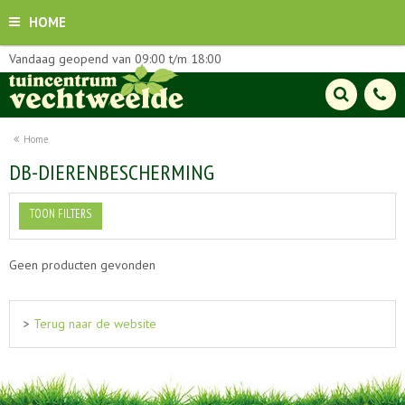
HOME
Vandaag geopend van
09:00
t/m
18:00
Home
DB-DIERENBESCHERMING
TOON FILTERS
Geen producten gevonden
>
Terug naar de website