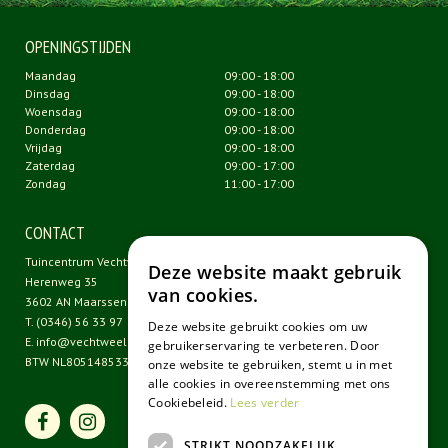
OPENINGSTIJDEN
Maandag
09:00 - 18:00
Dinsdag
09:00 - 18:00
Woensdag
09:00 - 18:00
Donderdag
09:00 - 18:00
Vrijdag
09:00 - 18:00
Zaterdag
09:00 - 17:00
Zondag
11:00 - 17:00
CONTACT
Tuincentrum Vechtweelde
Deze website maakt gebruik
Herenweg 35
van cookies.
3602 AN Maarssen
T.
(0346) 56 33 97
Deze website gebruikt cookies om uw
E.
info@vechtweelde.nl
gebruikerservaring te verbeteren. Door
BTW NL805148533B01
onze website te gebruiken, stemt u in met
alle cookies in overeenstemming met ons
Cookiebeleid.
Lees verder
STRIKT NOODZAKELIJK