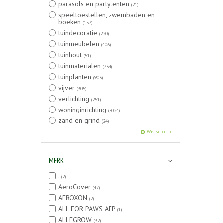
parasols en partytenten
(21)
speeltoestellen, zwembaden en
boeken
(157)
tuindecoratie
(220)
tuinmeubelen
(406)
tuinhout
(51)
tuinmaterialen
(734)
tuinplanten
(903)
vijver
(305)
verlichting
(251)
woninginrichting
(5024)
zand en grind
(24)
Wis selectie
MERK
.
(2)
AeroCover
(47)
AEROXON
(2)
ALL FOR PAWS AFP
(1)
ALLEGROW
(32)