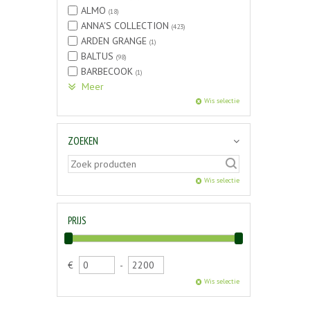
ALMO
(18)
ANNA'S COLLECTION
(423)
ARDEN GRANGE
(1)
BALTUS
(98)
BARBECOOK
(1)
Meer
Wis selectie
ZOEKEN
Wis selectie
PRIJS
€
-
Wis selectie