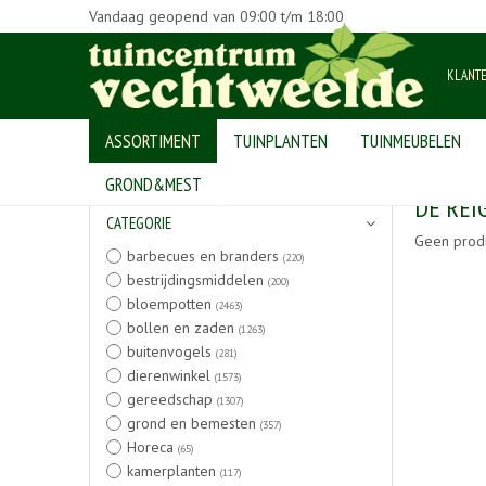
Vandaag geopend van
09:00
t/m
18:00
KLANT
ASSORTIMENT
TUINPLANTEN
TUINMEUBELEN
Home
>
Producten
GROND&MEST
DE REI
CATEGORIE
Geen prod
barbecues en branders
(220)
bestrijdingsmiddelen
(200)
bloempotten
(2463)
bollen en zaden
(1263)
buitenvogels
(281)
dierenwinkel
(1573)
gereedschap
(1307)
grond en bemesten
(357)
Horeca
(65)
kamerplanten
(117)