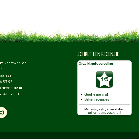
T
SCHRIJF EEN RECENSIE
um Vechtweelde
 35
aarssen
6 33 97
chtweelde.nl
5148533B01