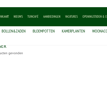
ENKAART
NIEUWS
TUINCAFÉ
AANBIEDINGEN
VACATURES
OPENINGSTIJDEN & C
BOLLEN&ZADEN
BLOEMPOTTEN
KAMERPLANTEN
WOONACC
GER
ucten gevonden