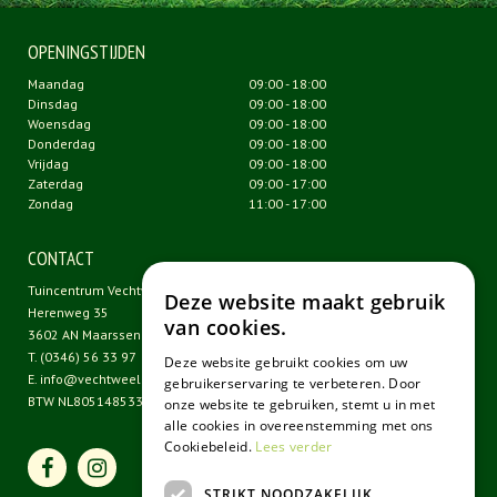
OPENINGSTIJDEN
Maandag
09:00 - 18:00
Dinsdag
09:00 - 18:00
Woensdag
09:00 - 18:00
Donderdag
09:00 - 18:00
Vrijdag
09:00 - 18:00
Zaterdag
09:00 - 17:00
Zondag
11:00 - 17:00
CONTACT
Tuincentrum Vechtweelde
Deze website maakt gebruik
Herenweg 35
van cookies.
3602 AN Maarssen
T.
(0346) 56 33 97
Deze website gebruikt cookies om uw
E.
info@vechtweelde.nl
gebruikerservaring te verbeteren. Door
BTW NL805148533B01
onze website te gebruiken, stemt u in met
alle cookies in overeenstemming met ons
Cookiebeleid.
Lees verder
STRIKT NOODZAKELIJK