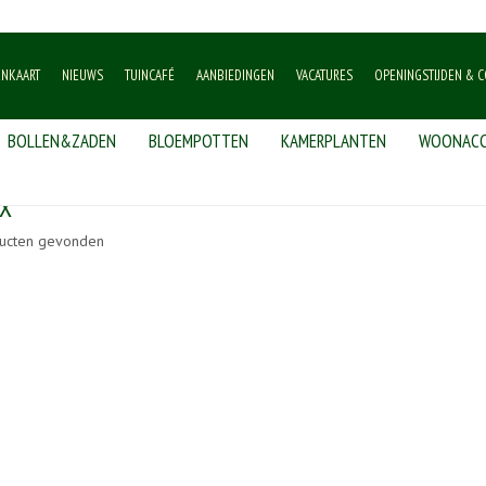
ENKAART
NIEUWS
TUINCAFÉ
AANBIEDINGEN
VACATURES
OPENINGSTIJDEN & C
BOLLEN&ZADEN
BLOEMPOTTEN
KAMERPLANTEN
WOONACC
X
ucten gevonden