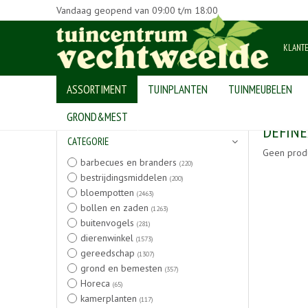
Vandaag geopend van
09:00
t/m
18:00
KLANT
ASSORTIMENT
TUINPLANTEN
TUINMEUBELEN
Home
>
Producten
GROND&MEST
DEFINE
CATEGORIE
Geen prod
barbecues en branders
(220)
bestrijdingsmiddelen
(200)
bloempotten
(2463)
bollen en zaden
(1263)
buitenvogels
(281)
dierenwinkel
(1573)
gereedschap
(1307)
grond en bemesten
(357)
Horeca
(65)
kamerplanten
(117)