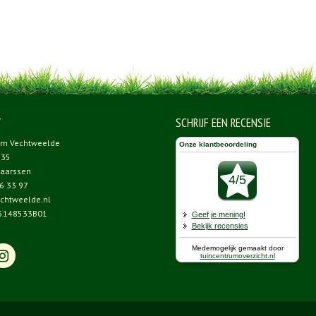
T
SCHRIJF EEN RECENSIE
um Vechtweelde
 35
aarssen
6 33 97
chtweelde.nl
5148533B01