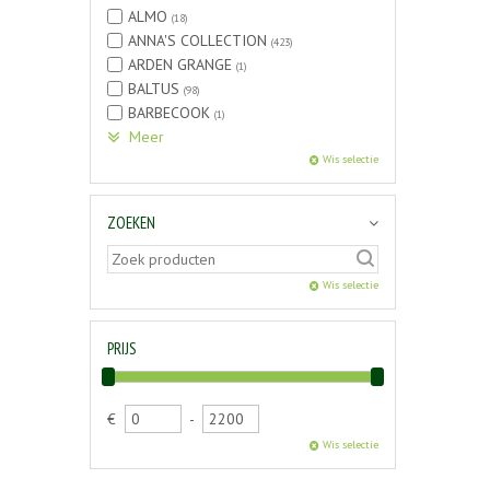
ALMO
(18)
ANNA'S COLLECTION
(423)
ARDEN GRANGE
(1)
BALTUS
(98)
BARBECOOK
(1)
Meer
Wis selectie
ZOEKEN
Wis selectie
PRIJS
€
-
Wis selectie