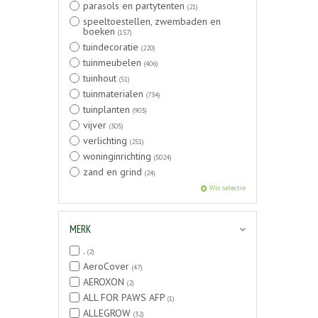
parasols en partytenten
(21)
speeltoestellen, zwembaden en
boeken
(157)
tuindecoratie
(220)
tuinmeubelen
(406)
tuinhout
(51)
tuinmaterialen
(734)
tuinplanten
(903)
vijver
(305)
verlichting
(251)
woninginrichting
(5024)
zand en grind
(24)
Wis selectie
MERK
.
(2)
AeroCover
(47)
AEROXON
(2)
ALL FOR PAWS AFP
(1)
ALLEGROW
(32)