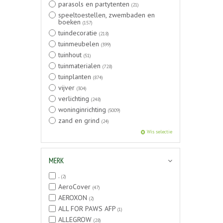
parasols en partytenten
(21)
speeltoestellen, zwembaden en
boeken
(157)
tuindecoratie
(218)
tuinmeubelen
(399)
tuinhout
(51)
tuinmaterialen
(728)
tuinplanten
(874)
vijver
(304)
verlichting
(248)
woninginrichting
(5009)
zand en grind
(24)
Wis selectie
MERK
.
(2)
AeroCover
(47)
AEROXON
(2)
ALL FOR PAWS AFP
(1)
ALLEGROW
(28)