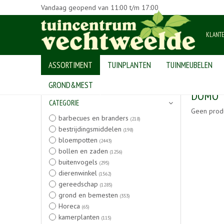
Vandaag geopend van
11:00
t/m
17:00
KLANT
ASSORTIMENT
TUINPLANTEN
TUINMEUBELEN
Home
>
Producten
GROND&MEST
DOMO
CATEGORIE
Geen prod
barbecues en branders
(218)
bestrijdingsmiddelen
(198)
bloempotten
(2443)
bollen en zaden
(1256)
buitenvogels
(295)
dierenwinkel
(1562)
gereedschap
(1285)
grond en bemesten
(353)
Horeca
(65)
kamerplanten
(115)