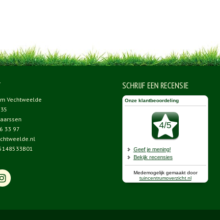
T
SCHRIJF EEN RECENSIE
um Vechtweelde
 35
aarssen
6 33 97
chtweelde.nl
5148533B01