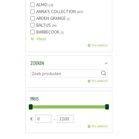
ALMO
(18)
ANNA'S COLLECTION
(419)
ARDEN GRANGE
(1)
BALTUS
(96)
BARBECOOK
(1)
Meer
Wis selectie
ZOEKEN
Wis selectie
PRIJS
€
-
Wis selectie