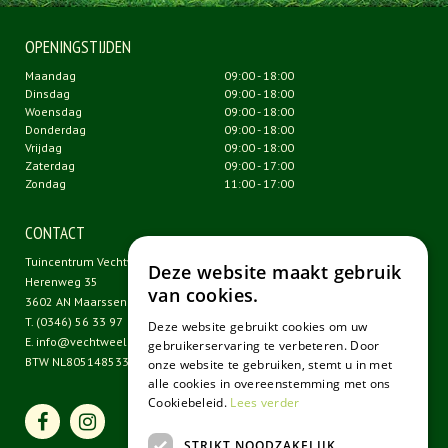
OPENINGSTIJDEN
Maandag
09:00 - 18:00
Dinsdag
09:00 - 18:00
Woensdag
09:00 - 18:00
Donderdag
09:00 - 18:00
Vrijdag
09:00 - 18:00
Zaterdag
09:00 - 17:00
Zondag
11:00 - 17:00
CONTACT
Tuincentrum Vechtweelde
Deze website maakt gebruik
Herenweg 35
van cookies.
3602 AN Maarssen
T.
(0346) 56 33 97
Deze website gebruikt cookies om uw
E.
info@vechtweelde.nl
gebruikerservaring te verbeteren. Door
BTW NL805148533B01
onze website te gebruiken, stemt u in met
alle cookies in overeenstemming met ons
Cookiebeleid.
Lees verder
STRIKT NOODZAKELIJK