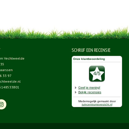
T
SCHRIJF EEN RECENSIE
um Vechtweelde
 35
aarssen
6 33 97
chtweelde.nl
5148533B01