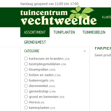
Vandaag geopend van
11:00
t/m
17:00
KLANT
ASSORTIMENT
TUINPLANTEN
TUINMEUBELEN
Home
>
Producten
GROND&MEST
FARME
CATEGORIE
Geen prod
barbecues en branders
(218)
bestrijdingsmiddelen
(198)
bloempotten
(2443)
bollen en zaden
(1256)
buitenvogels
(295)
dierenwinkel
(1561)
gereedschap
(1284)
grond en bemesten
(353)
Horeca
(65)
kamerplanten
(115)