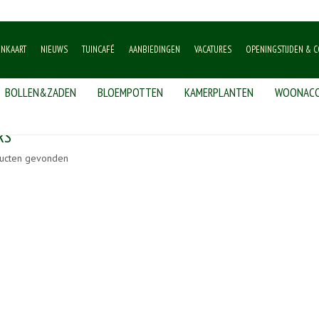
ENKAART
NIEUWS
TUINCAFÉ
AANBIEDINGEN
VACATURES
OPENINGSTIJDEN & C
BOLLEN&ZADEN
BLOEMPOTTEN
KAMERPLANTEN
WOONACC
RS
ucten gevonden