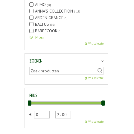
ALMO
(18)
ANNA'S COLLECTION
(419)
ARDEN GRANGE
(1)
BALTUS
(96)
BARBECOOK
(1)
Meer
Wis selectie
ZOEKEN
Wis selectie
PRIJS
€
-
Wis selectie