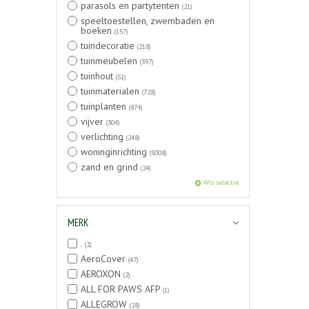
parasols en partytenten
(21)
speeltoestellen, zwembaden en
boeken
(157)
tuindecoratie
(218)
tuinmeubelen
(397)
tuinhout
(51)
tuinmaterialen
(728)
tuinplanten
(874)
vijver
(304)
verlichting
(248)
woninginrichting
(5008)
zand en grind
(24)
Wis selectie
MERK
.
(2)
AeroCover
(47)
AEROXON
(2)
ALL FOR PAWS AFP
(1)
ALLEGROW
(28)