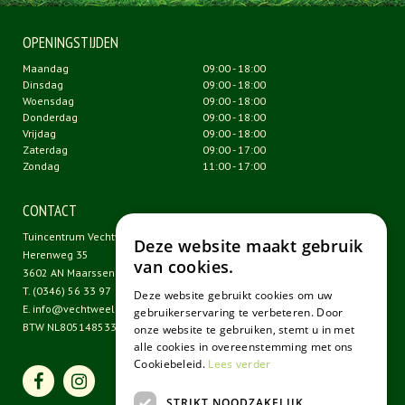
OPENINGSTIJDEN
Maandag
09:00 - 18:00
Dinsdag
09:00 - 18:00
Woensdag
09:00 - 18:00
Donderdag
09:00 - 18:00
Vrijdag
09:00 - 18:00
Zaterdag
09:00 - 17:00
Zondag
11:00 - 17:00
CONTACT
Tuincentrum Vechtweelde
Deze website maakt gebruik
Herenweg 35
van cookies.
3602 AN Maarssen
T.
(0346) 56 33 97
Deze website gebruikt cookies om uw
E.
info@vechtweelde.nl
gebruikerservaring te verbeteren. Door
BTW NL805148533B01
onze website te gebruiken, stemt u in met
alle cookies in overeenstemming met ons
Cookiebeleid.
Lees verder
STRIKT NOODZAKELIJK