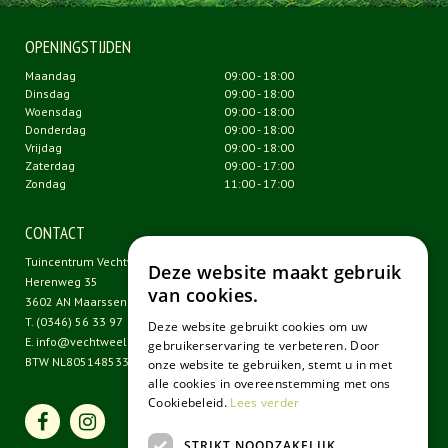
OPENINGSTIJDEN
Maandag
09:00 - 18:00
Dinsdag
09:00 - 18:00
Woensdag
09:00 - 18:00
Donderdag
09:00 - 18:00
Vrijdag
09:00 - 18:00
Zaterdag
09:00 - 17:00
Zondag
11:00 - 17:00
CONTACT
Tuincentrum Vechtweelde
Deze website maakt gebruik
Herenweg 35
van cookies.
3602 AN Maarssen
T.
(0346) 56 33 97
Deze website gebruikt cookies om uw
E.
info@vechtweelde.nl
gebruikerservaring te verbeteren. Door
BTW NL805148533B01
onze website te gebruiken, stemt u in met
alle cookies in overeenstemming met ons
Cookiebeleid.
Lees verder
STRIKT NOODZAKELIJK