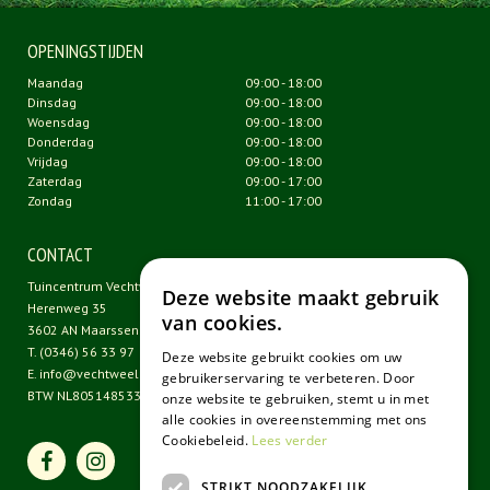
OPENINGSTIJDEN
Maandag
09:00 - 18:00
Dinsdag
09:00 - 18:00
Woensdag
09:00 - 18:00
Donderdag
09:00 - 18:00
Vrijdag
09:00 - 18:00
Zaterdag
09:00 - 17:00
Zondag
11:00 - 17:00
CONTACT
Tuincentrum Vechtweelde
Deze website maakt gebruik
Herenweg 35
van cookies.
3602 AN Maarssen
T.
(0346) 56 33 97
Deze website gebruikt cookies om uw
E.
info@vechtweelde.nl
gebruikerservaring te verbeteren. Door
BTW NL805148533B01
onze website te gebruiken, stemt u in met
alle cookies in overeenstemming met ons
Cookiebeleid.
Lees verder
STRIKT NOODZAKELIJK