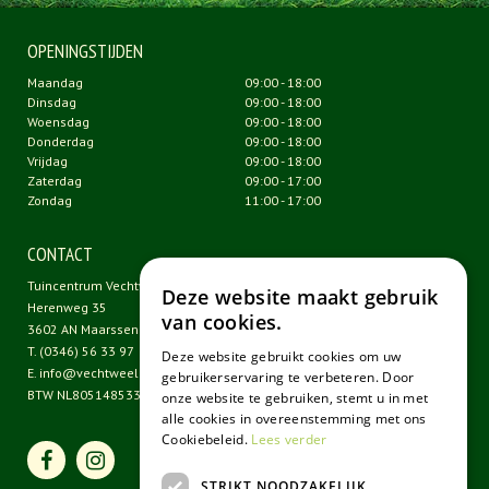
OPENINGSTIJDEN
Maandag
09:00 - 18:00
Dinsdag
09:00 - 18:00
Woensdag
09:00 - 18:00
Donderdag
09:00 - 18:00
Vrijdag
09:00 - 18:00
Zaterdag
09:00 - 17:00
Zondag
11:00 - 17:00
CONTACT
Tuincentrum Vechtweelde
Deze website maakt gebruik
Herenweg 35
van cookies.
3602 AN Maarssen
T.
(0346) 56 33 97
Deze website gebruikt cookies om uw
E.
info@vechtweelde.nl
gebruikerservaring te verbeteren. Door
BTW NL805148533B01
onze website te gebruiken, stemt u in met
alle cookies in overeenstemming met ons
Cookiebeleid.
Lees verder
STRIKT NOODZAKELIJK