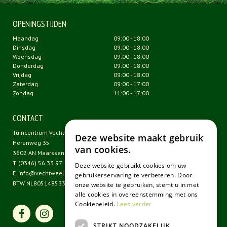
OPENINGSTIJDEN
Maandag
09:00 - 18:00
Dinsdag
09:00 - 18:00
Woensdag
09:00 - 18:00
Donderdag
09:00 - 18:00
Vrijdag
09:00 - 18:00
Zaterdag
09:00 - 17:00
Zondag
11:00 - 17:00
CONTACT
Tuincentrum Vechtweelde
Deze website maakt gebruik
Herenweg 35
van cookies.
3602 AN Maarssen
T.
(0346) 56 33 97
Deze website gebruikt cookies om uw
E.
info@vechtweelde.nl
gebruikerservaring te verbeteren. Door
BTW NL805148533B01
onze website te gebruiken, stemt u in met
alle cookies in overeenstemming met ons
Cookiebeleid.
Lees verder
STRIKT NOODZAKELIJK