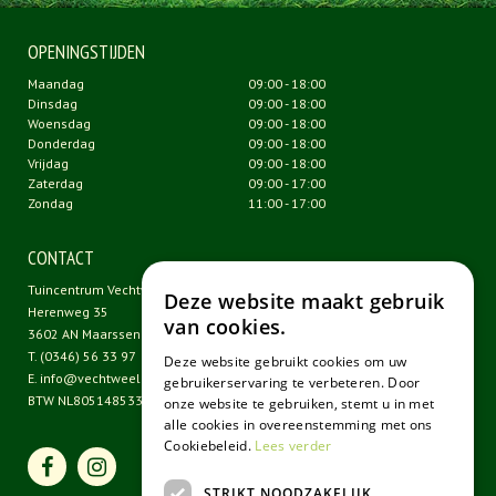
OPENINGSTIJDEN
Maandag
09:00 - 18:00
Dinsdag
09:00 - 18:00
Woensdag
09:00 - 18:00
Donderdag
09:00 - 18:00
Vrijdag
09:00 - 18:00
Zaterdag
09:00 - 17:00
Zondag
11:00 - 17:00
CONTACT
Tuincentrum Vechtweelde
Deze website maakt gebruik
Herenweg 35
van cookies.
3602 AN Maarssen
T.
(0346) 56 33 97
Deze website gebruikt cookies om uw
E.
info@vechtweelde.nl
gebruikerservaring te verbeteren. Door
BTW NL805148533B01
onze website te gebruiken, stemt u in met
alle cookies in overeenstemming met ons
Cookiebeleid.
Lees verder
STRIKT NOODZAKELIJK